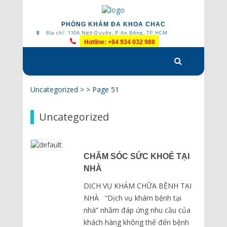
PHÒNG KHÁM ĐA KHOA CHAC
Địa chỉ: 110A Ngô Quyền, P.An Đông, TP.HCM
Hotline: +84 934 032 988
Skip
to
content
Uncategorized
> >
Page 51
Uncategorized
CHĂM SÓC SỨC KHOẺ TẠI
NHÀ
DỊCH VỤ KHÁM CHỮA BỆNH TẠI
NHÀ “Dịch vụ khám bệnh tại
nhà” nhằm đáp ứng nhu cầu của
khách hàng không thể đến bệnh