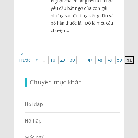
Người cha im lặng hồi lâu trước
yêu cầu bất ngờ của con gái,
nhưng sau đó ông kiêng dần và
bỏ hẳn thuốc lá. “Đó là một câu
chuyện ...
«
Trước
«
...
10
20
30
...
47
48
49
50
51
Chuyên mục khác
Hỏi đáp
Hô hấp
Giấc ngủ