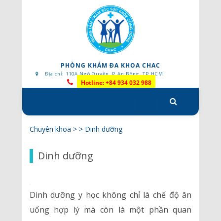
PHÒNG KHÁM ĐA KHOA CHAC
Địa chỉ: 110A Ngô Quyền, P.An Đông, TP.HCM
Hotline: +84 934 032 988
Skip
to
content
Chuyên khoa
> >
Dinh dưỡng
Dinh dưỡng
Dinh dưỡng y học không chỉ là chế độ ăn
uống hợp lý mà còn là một phần quan