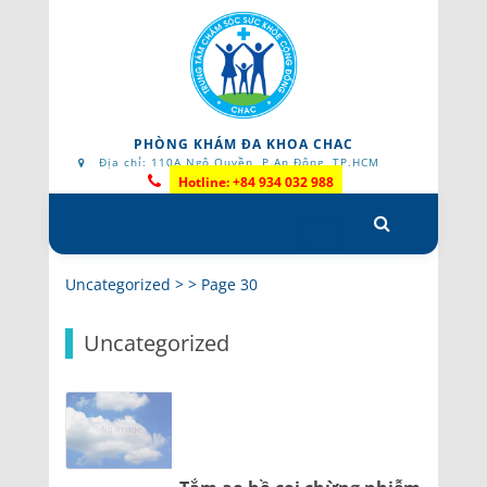
PHÒNG KHÁM ĐA KHOA CHAC
Địa chỉ: 110A Ngô Quyền, P.An Đông, TP.HCM
Hotline: +84 934 032 988
Skip
to
content
Uncategorized
> >
Page 30
Uncategorized