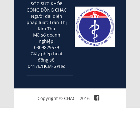
SÓC SỨC KHỎE
CỘNG ĐỒNG CHAC
Người đại diện
pháp luật: Trần Thị
Kim Thu
Mã số doanh
nghiệp:
0309829579
Giấy phép hoạt
động số:
04176/HCM-GPHĐ
Copyright © CHAC - 2016