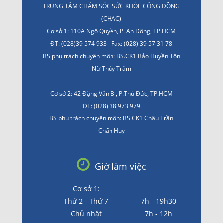
TRUNG TÂM CHĂM SÓC SỨC KHỎE CỘNG ĐỒNG
(CHAC)
Cơ sở 1: 110A Ngô Quyền, P. An Đông, TP.HCM
ĐT: (028)39 574 933 - Fax: (028) 39 57 31 78
BS phụ trách chuyên môn: BS.CK1 Bảo Huyền Tôn
Nữ Thùy Trâm
Cơ sở 2: 42 Đặng Văn Bi, P.Thủ Đức, TP.HCM
ĐT: (028) 38 973 979
BS phụ trách chuyên môn: BS.CK1 Châu Trần
Chấn Huy
Giờ làm việc
Cơ sở 1:
Thứ 2 - Thứ 7
7h - 19h30
Chủ nhật
7h - 12h