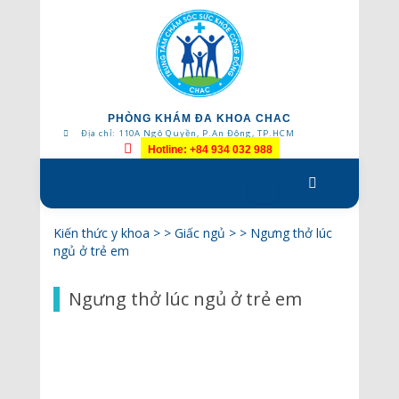
PHÒNG KHÁM ĐA KHOA CHAC
Địa chỉ: 110A Ngô Quyền, P.An Đông, TP.HCM
Hotline: +84 934 032 988
Skip
to
content
Kiến thức y khoa
> >
Giấc ngủ
> >
Ngưng thở lúc
ngủ ở trẻ em
Ngưng thở lúc ngủ ở trẻ em