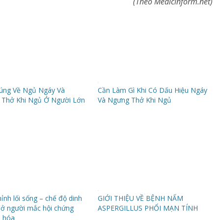
(Theo Medicinform.net)
úng Về Ngủ Ngáy Và
Cần Làm Gì Khi Có Dấu Hiệu Ngáy
 Thở Khi Ngủ Ở Người Lớn
Và Ngưng Thở Khi Ngủ
hỉnh lối sống – chế độ dinh
GIỚI THIỆU VỀ BỆNH NẤM
ở người mắc hội chứng
ASPERGILLUS PHỔI MẠN TÍNH
n hóa