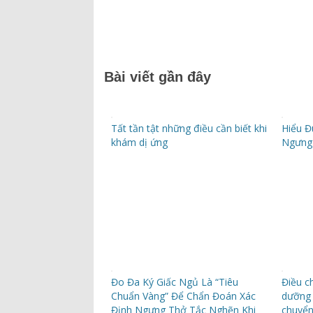
Bài viết gần đây
Tất tần tật những điều cần biết khi
Hiểu Đ
khám dị ứng
Ngưng
Đo Đa Ký Giấc Ngủ Là “Tiêu
Điều c
Chuẩn Vàng” Để Chẩn Đoán Xác
dưỡng 
Định Ngưng Thở Tắc Nghẽn Khi
chuyể