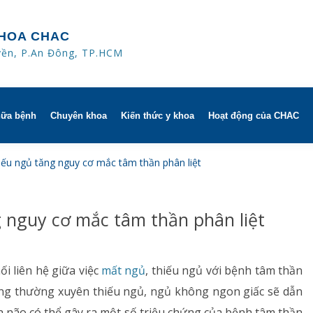
HOA CHAC
yền, P.An Đông, TP.HCM
hữa bệnh
Chuyên khoa
Kiến thức y khoa
Hoạt động của CHAC
ờ
Hô hấp người lớn
iếu ngủ tăng nguy cơ mắc tâm thần phân liệt
trị
h khuyến mãi
Hô hấp trẻ em
 nguy cơ mắc tâm thần phân liệt
 người
HAC
Rối loạn giấc ngủ
ử dụng dụng cụ
Y học thể thao
i liên hệ giữa việc
mất ngủ
, thiếu ngủ với bệnh tâm thần
 sống thường xuyên thiếu ngủ, ngủ không ngon giấc sẽ dẫn
Phục hồi chức năng Hô hấp
a não có thể gây ra một số triệu chứng của bệnh tâm thần