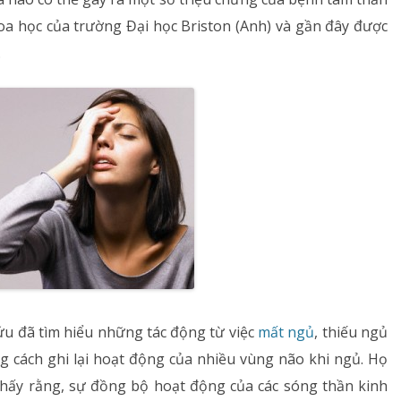
Dị ứng – Miễn dịch
hoa học của trường Đại học Briston (Anh) và gần đây được
.
Tim mạch
Rối loạn chuyển hóa
Dinh dưỡng
Tai – Mũi – Họng
Chẩn đoán hình ảnh
Xét nghiệm
Nhà thuốc
ứu đã tìm hiểu những tác động từ việc
mất ngủ
, thiếu ngủ
cách ghi lại hoạt động của nhiều vùng não khi ngủ. Họ
thấy rằng, sự đồng bộ hoạt động của các sóng thần kinh