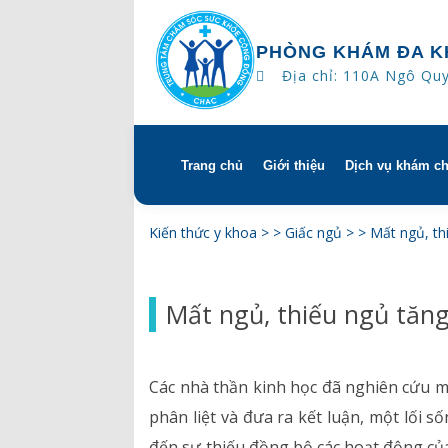
PHÒNG KHÁM ĐA K
Địa chỉ: 110A Ngô Qu
Trang chủ
Giới thiệu
Dịch vụ khám c
Skip
to
content
Tổng quan
Khám hẹn gi
Kiến thức y khoa
> >
Giấc ngủ
> >
Mất ngủ, th
Tầm nhìn – sứ mạng – giá 
Chương trìn
Mất ngủ, thiếu ngủ tăng
Quyền và trách nhiệm của
Khám gì ở C
bệnh
Hướng dẫn s
Các nhà thần kinh học đã nghiên cứu mố
Bác sĩ
phân liệt và đưa ra kết luận, một lối
đến sự thiếu đồng bộ các hoạt động củ
Lịch khám bác sĩ