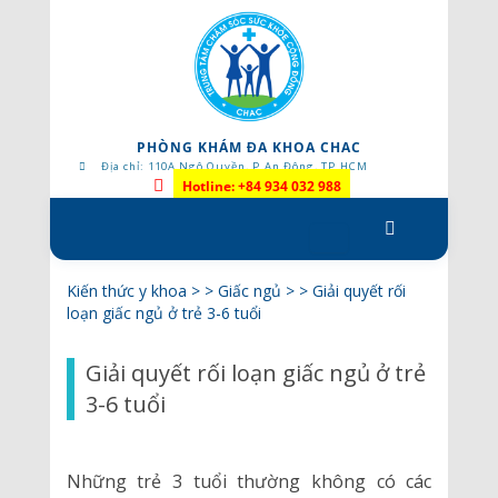
PHÒNG KHÁM ĐA KHOA CHAC
Địa chỉ: 110A Ngô Quyền, P.An Đông, TP.HCM
Hotline: +84 934 032 988
Skip
to
content
Kiến thức y khoa
> >
Giấc ngủ
> >
Giải quyết rối
loạn giấc ngủ ở trẻ 3-6 tuổi
Giải quyết rối loạn giấc ngủ ở trẻ
3-6 tuổi
Những trẻ 3 tuổi thường không có các