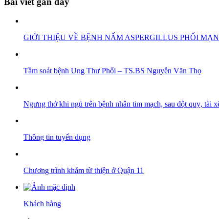
Bài viết gần đây
GIỚI THIỆU VỀ BỆNH NẤM ASPERGILLUS PHỔI MẠN
Tầm soát bệnh Ung Thư Phổi – TS.BS Nguyễn Văn Thọ
Ngưng thở khi ngủ trên bệnh nhân tim mạch, sau đột quỵ, 
Thông tin tuyển dụng
Chương trình khám từ thiện ở Quận 11
Khách hàng