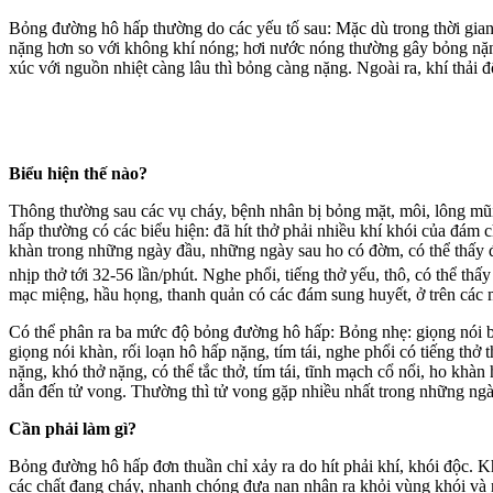
Bỏng đường hô hấp thường do các yếu tố sau: Mặc dù trong thời gian
nặng hơn so với không khí nóng; hơi nước nóng thường gây bỏng nặng
xúc với nguồn nhiệt càng lâu thì bỏng càng nặng. Ngoài ra, khí thải
Biểu hiện thế nào?
Thông thường sau các vụ cháy, bệnh nhân bị bỏng mặt, môi, lông mũ
hấp thường có các biểu hiện: đã hít thở phải nhiều khí khói của đám
khàn trong những ngày đầu, những ngày sau ho có đờm, có thể thấy đ
nhịp thở tới 32-56 lần/phút. Nghe phổi, tiếng thở yếu, thô, có thể thấy
mạc miệng, hầu họng, thanh quản có các đám sung huyết, ở trên các
Có thể phân ra ba mức độ bỏng đường hô hấp: Bỏng nhẹ: giọng nói bì
giọng nói khàn, rối loạn hô hấp nặng, tím tái, nghe phổi có tiếng thở
nặng, khó thở nặng, có thể tắc thở, tím tái, tĩnh mạch cổ nổi, ho kh
dẫn đến tử vong. Thường thì tử vong gặp nhiều nhất trong những ngà
Cần phải làm gì?
Bỏng đường hô hấp đơn thuần chỉ xảy ra do hít phải khí, khói độc. K
các chất đang cháy, nhanh chóng đưa nạn nhân ra khỏi vùng khói và 