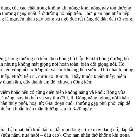
 dụng của các chất trong không khí nóng: khói nóng gây tổn thương
thương nặng nhất là ở đường hô hấp trên. Thời gian nạn nhân tiếp
cũng là nguyên nhân gây bỏng và ngộ độc rất nặng dễ dẫn đến tử vong.
iệng, họng thường có kèm theo bỏng hô hấp. Khi bị bỏng đường hô
hàn nhưng không mất giọng nói hoàn toàn, biến đổi giọng nói. Ho
 co kéo vùng nền xương ức và các khoang liên sườn. Thở nhanh, nông,
thấp. Nước tiểu ít , dưới 20-30ml/h. Thầy thuốc khám thấy: niêm
ây thanh âm, dây thanh âm đỏ, chuyển động kém.
ế viêm hoặc nếu có cũng diễn biến không nặng và khỏi; Bỏng vừa:
khá nặng; suy hô hấp và suy tim độ I, II; Bỏng nặng: giọng nói khàn
 phân thùy phổi, hoại tử; Giai đoạn cuối thường gặp phù phổi cấp dễ
nhiễm khuẩn toàn thân thường sau từ 3-20 ngày.
, bật quạt thổi khói tản ra, tắt mọi động cơ xe máy đang nổ, dập tắt
r (nửa nằm, nửa ngồi – đầu cao). Cho nạn nhân thở không khí trong