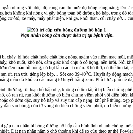
 ngắn nhưng với nhiệt độ càng cao thì mức độ bỏng càng nặng; Do tác
 hơn không khí nóng vì gây bỏng toàn bộ đường hô hấp, trong đó tổn 
 động cơ ôtô, xe máy, máy phát điện, khí ga, khói than, củi cháy dở… 
Nạn nhân bỏng cần được điều trị tại bệnh viện.
i bị cháy, bị hóa chất hoặc chất lỏng nóng ngấm vào niêm mạc mũi, m
 cháy, khó nuốt, khó nói, cảm giác khó chịu ở cổ họng, nền lưỡi. Nói k
ờm đen màu bồ hóng, có bọt lẫn các tia máu. Khó thở, có thể tím tái,
0
 ran rít, ran ướt, tiếng lép bép… Sốt cao 39-40
C. Huyết áp động mạch 
 mảng màu đỏ khô có các màng tơ huyết trắng xám. Phù lưỡi, phù nề d
nh thường, rối loạn hô hấp nhẹ, không có tím tái, ít bị biến chứng ph
 thô, có ran rít, ran khô; thường có biến chứng viêm phổi với diễn biến 
àn hoặc có đờm đặc, suy hô hấp và suy tim cấp nặng; khí phế thũng, xẹp
y đầu sau bỏng; còn tử vong do biến chứng viêm phổi, do biến chứng 
hi gặp nạn nhân bị bỏng đường hô hấp cần bình tĩnh nhanh chóng mở cửa
nhiệt. Đặt nạn nhân nằm ở chỗ thoáng khí để sơ cứu theo tư thế Fowle