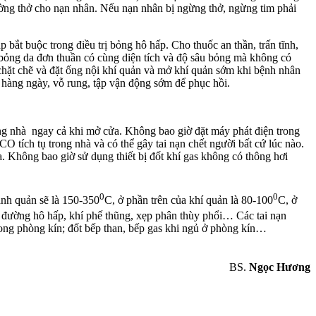
ường thở cho nạn nhân. Nếu nạn nhân bị ngừng thở, ngừng tim phải
 bắt buộc trong điều trị bỏng hô hấp. Cho thuốc an thần, trấn tĩnh,
ỉ bỏng da đơn thuần có cùng diện tích và độ sâu bỏng mà không có
chặt chẽ và đặt ống nội khí quản và mở khí quản sớm khi bệnh nhân
 hàng ngày, vỗ rung, tập vận động sớm để phục hồi.
ong nhà ngay cả khi mở cửa. Không bao giờ đặt máy phát điện trong
 tích tụ trong nhà và có thể gây tai nạn chết người bất cứ lúc nào.
. Không bao giờ sử dụng thiết bị đốt khí gas không có thông hơi
0
0
hanh quản sẽ là 150-350
C, ở phần trên của khí quản là 80-100
C, ở
c đường hô hấp, khí phế thũng, xẹp phân thùy phổi… Các tai nạn
ong phòng kín; đốt bếp than, bếp gas khi ngủ ở phòng kín…
BS.
Ngọc Hương