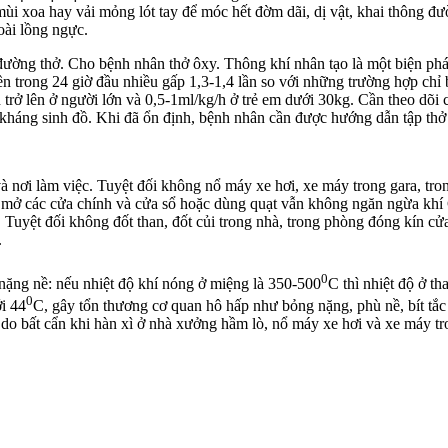
ùi xoa hay vải mỏng lót tay để móc hết đờm dãi, dị vật, khai thông đ
oài lồng ngực.
 đường thở. Cho bệnh nhân thở ôxy. Thông khí nhân tạo là một biện pháp
ền trong 24 giờ đầu nhiều gấp 1,3-1,4 lần so với những trường hợp ch
trở lên ở người lớn và 0,5-1ml/kg/h ở trẻ em dưới 30kg. Cần theo dõi 
kháng sinh đồ. Khi đã ổn định, bệnh nhân cần được hướng dẫn tập thở
à nơi làm việc. Tuyệt đối không nổ máy xe hơi, xe máy trong gara, tr
mở các cửa chính và cửa sổ hoặc dùng quạt vẫn không ngăn ngừa khí CO
Tuyệt đối không đốt than, đốt củi trong nhà, trong phòng đóng kín cửa
 xảy ra.
0
ặng nề: nếu nhiệt độ khí nóng ở miệng là 350-500
C thì nhiệt độ ở t
0
ới 44
C, gây tổn thương cơ quan hô hấp như bỏng nặng, phù nề, bít tắ
o bất cẩn khi hàn xì ở nhà xưởng hầm lò, nổ máy xe hơi và xe máy tr