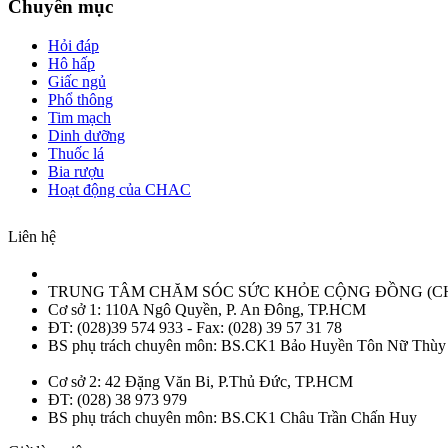
Chuyên mục
Hỏi đáp
Hô hấp
Giấc ngủ
Phổ thông
Tim mạch
Dinh dưỡng
Thuốc lá
Bia rượu
Hoạt động của CHAC
Liên hệ
TRUNG TÂM CHĂM SÓC SỨC KHỎE CỘNG ĐỒNG (C
Cơ sở 1: 110A Ngô Quyền, P. An Đông, TP.HCM
ĐT: (028)39 574 933 - Fax: (028) 39 57 31 78
BS phụ trách chuyên môn: BS.CK1 Bảo Huyền Tôn Nữ Thùy
Cơ sở 2: 42 Đặng Văn Bi, P.Thủ Đức, TP.HCM
ĐT: (028) 38 973 979
BS phụ trách chuyên môn: BS.CK1 Châu Trần Chấn Huy