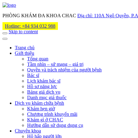
PHÒNG KHÁM ĐA KHOA CHAC
Địa chỉ: 110A Ngô Quyền, P
Hotline: +84 934 032 988
Skip to content
Trang chủ
Giới thiệu
Tổng quan
Tầm nhìn – sứ mạng – giá trị
Quyền và trách nhiệm của người bệnh
Bác sĩ
Lịch khám bác sĩ
Hồ sơ năng lực
Bảng giá dịch vụ
Danh mục giá thuốc
Dịch vụ khám chữa bệnh
Khám hẹn giờ
Chương trình khuyến mãi
Khám gì ở CHAC
Hướng dẫn sử dụng dụng cụ
Chuyên khoa
Hô hấp người lớn