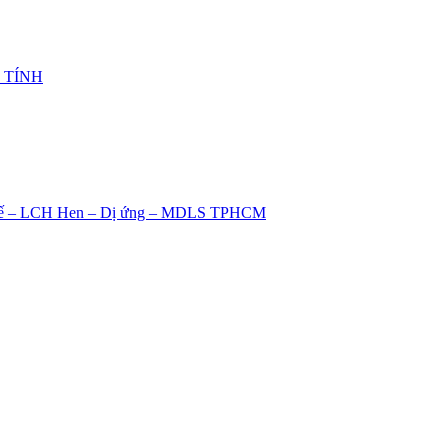
 TÍNH
tài xế – LCH Hen – Dị ứng – MDLS TPHCM