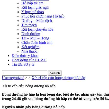
Hô hấp trẻ em
Rối loạn giấc ngủ
Y học thể thao
Phục hồi chức năng Hô hấp
Dị ứng – Miễn dịch
Tim mạch
Rối loạn chuyển hóa
Dinh dưỡng
Tai – Mũi – Họng
Chẩn đoán hình ảnh
Xét nghiệm
Nhà thuốc
Kiến thức y khoa
Hoạt động của CHAC
Tin tức Sở y tế
Search
for:
Uncategorized
> >
Xử trí cấp cứu bỏng đường hô hấp
Xử trí cấp cứu bỏng đường hô hấp
Bỏng đường hô hấp là loại bỏng đặc biệt do tác nhân gây tổn thư
trong 24-48 giờ sau bỏng đường hô hấp có thể tử vong trên 50%.
Nguyên nhân gây bỏng đường hô hấp