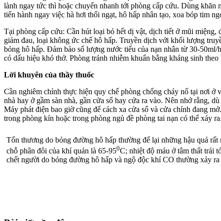
lành ngay tức thì hoặc chuyển nhanh tới phòng cấp cứu. Dùng khăn m
tiến hành ngay việc hà hơi thổi ngạt, hô hấp nhân tạo, xoa bóp tim ng
Tại phòng cấp cứu: Cần hút loại bỏ hết dị vật, dịch tiết ở mũi miệng,
giảm đau, loại không ức chế hô hấp. Truyền dịch với khối lượng truy
bỏng hô hấp. Đảm bảo số lượng nước tiểu của nạn nhân từ 30-50ml/h 
có dấu hiệu khó thở. Phòng tránh nhiễm khuẩn bằng kháng sinh theo 
Lời khuyên của thầy thuốc
Cần nghiêm chỉnh thực hiện quy chế phòng chống cháy nổ tại nơi ở v
nhà hay ở gầm sàn nhà, gần cửa sổ hay cửa ra vào. Nên nhớ rằng, dù 
Máy phát điện bao giờ cũng để cách xa cửa sổ và cửa chính đang mở. 
trong phòng kín hoặc trong phòng ngủ đề phòng tai nạn có thể
Tổn thương do bỏng đường hô hấp thường để lại những hậu quả rất n
0
chỗ phân đôi của khí quản là 65-95
C; nhiệt độ máu ở tâm thất trái t
chết người do bỏng đường hô hấp và ngộ độc khí CO thường xảy ra d