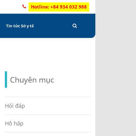
Hotline: +84 934 032 988
C
Tin tức Sở y tế
Chuyên mục
Hỏi đáp
Hô hấp