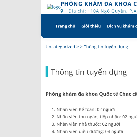
PHÒNG KHÁM ĐA KHOA 
Địa chỉ: 110A Ngô Quyền, P.
Trang chủ
Giới thiệu
Dịch vụ khám 
Skip
to
content
Tổng quan
Khám hẹn g
Uncategorized
> >
Thông tin tuyển dụng
Tầm nhìn – sứ mạng – giá 
Chương trì
Thông tin tuyển dụng
Quyền và trách nhiệm c
Khám gì ở 
bệnh
Hướng dẫn 
Phòng khám đa khoa Quốc tế Chac cần 
Bác sĩ
Nhân viên Kế toán: 02 người
Lịch khám bác sĩ
Nhân viên thu ngân, tiếp nhận: 02 ngư
Nhân viên nhà thuốc: 02 người
Hồ sơ năng lực
Nhân viên điều dưỡng: 04 người