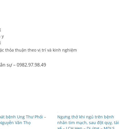
Rối loạn chuyển hóa
Dinh dưỡng
g
 y
Tai – Mũi – Họng
ể
c thỏa thuận theo vị trí và kinh nghiệm
Chẩn đoán hình ảnh
ân sự – 0982.97.98.49
Xét nghiệm
Nhà thuốc
át bệnh Ung Thư Phổi –
Ngưng thở khi ngủ trên bệnh
 Nguyễn Văn Thọ
nhân tim mạch, sau đột quỵ, tài
xế – LCH Hen – Dị ứng – MDLS