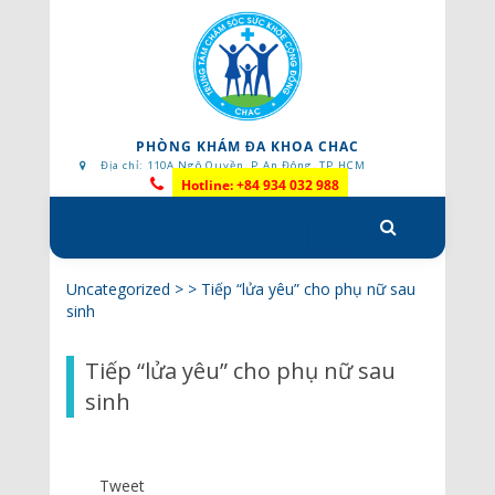
PHÒNG KHÁM ĐA KHOA CHAC
Địa chỉ: 110A Ngô Quyền, P.An Đông, TP.HCM
Hotline: +84 934 032 988
Skip
to
content
Uncategorized
> >
Tiếp “lửa yêu” cho phụ nữ sau
sinh
Tiếp “lửa yêu” cho phụ nữ sau
sinh
Tweet