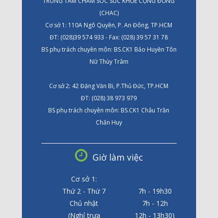
TRUNG TÂM CHĂM SÓC SỨC KHỎE CỘNG ĐỒNG
(CHAC)
Cơ sở 1: 110A Ngô Quyền, P. An Đông, TP.HCM
ĐT: (028)39 574 933 - Fax: (028) 39 57 31 78
BS phụ trách chuyên môn: BS.CK1 Bảo Huyền Tôn
Nữ Thùy Trâm
Cơ sở 2: 42 Đặng Văn Bi, P.Thủ Đức, TP.HCM
ĐT: (028) 38 973 979
BS phụ trách chuyên môn: BS.CK1 Châu Trần
Chấn Huy
Giờ làm việc
Cơ sở 1:
Thứ 2 - Thứ 7
7h - 19h30
Chủ nhật
7h - 12h
(Nghỉ trưa
12h - 13h30)