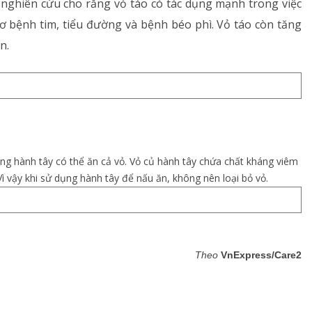
u nghiên cứu cho rằng vỏ táo có tác dụng mạnh trong việc
ơ bệnh tim, tiểu đường và bệnh béo phì. Vỏ táo còn tăng
n.
 rằng hành tây có thể ăn cả vỏ. Vỏ củ hành tây chứa chất kháng viêm
ì vậy khi sử dụng hành tây để nấu ăn, không nên loại bỏ vỏ.
Theo
VnExpress/Care2