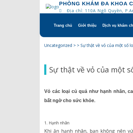
PHÒNG KHÁM ĐA KHOA 
Địa chỉ: 110A Ngô Quyền, P.
Trang chủ
Giới thiệu
Dịch vụ khám c
Skip
to
content
Tổng quan
Khám hẹn gi
Uncategorized
> >
Sự thật về vỏ của một số l
Tầm nhìn – sứ mạng – giá 
Chương trìn
Sự thật về vỏ của một số
Quyền và trách nhiệm của
Khám gì ở C
bệnh
Hướng dẫn s
Vỏ các loại củ quả như hạnh nhân, ca
Bác sĩ
bất ngờ cho sức khỏe.
Lịch khám bác sĩ
1. Hạnh nhân
Hồ sơ năng lực
Khi ăn hạnh nhân, bạn không nên vứt