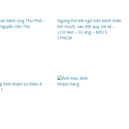
át bệnh Ung Thư Phổi –
Ngưng thở khi ngủ trên bệnh nhân
Nguyễn Văn Thọ
tim mạch, sau đột quỵ, tài xế –
LCH Hen – Dị ứng – MDLS
TPHCM
 trình khám từ thiện ở
Khách hàng
11