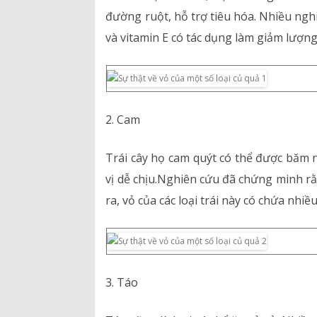
Bảng giá dịch vụ
đường ruột, hỗ trợ tiêu hóa. Nhiều ng
và vitamin E có tác dụng làm giảm lượng
Danh mục giá thuốc
2. Cam
Trái cây họ cam quýt có thể được băm
vị dễ chịu.Nghiên cứu đã chứng minh r
ra, vỏ của các loại trái này có chứa nhiều
3. Táo