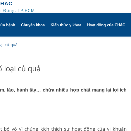
CHAC
An Đông, TP.HCM
hữa bệnh
Chuyên khoa
Kiến thức y khoa
Hoạt động của CHAC
ờ
Hô hấp người lớn
oại củ quả
trị
h khuyến mãi
Hô hấp trẻ em
 loại củ quả
 người
HAC
Rối loạn giấc ngủ
ử dụng dụng cụ
Y học thể thao
m, táo, hành tây… chứa nhiều hợp chất mang lại lợi ích
Phục hồi chức năng Hô hấp
Dị ứng – Miễn dịch
Tim mạch
 bỏ vỏ vì chúng kích thích sự hoạt động của vi khuẩn