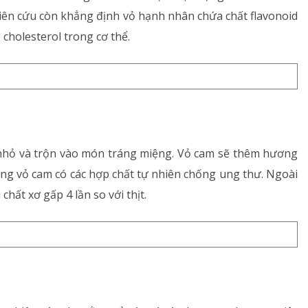
hiên cứu còn khẳng định vỏ hạnh nhân chứa chất flavonoid
Rối loạn chuyển hóa
 cholesterol trong cơ thể.
Dinh dưỡng
Tai – Mũi – Họng
Chẩn đoán hình ảnh
 nhỏ và trộn vào món tráng miệng. Vỏ cam sẽ thêm hương
Xét nghiệm
ằng vỏ cam có các hợp chất tự nhiên chống ung thư. Ngoài
 chất xơ gấp 4 lần so với thịt.
Nhà thuốc