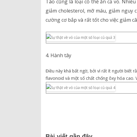
Táo cũng là loại có thể ăn cả vỏ. Nhiề
giảm cholesterol, mỡ máu, giảm nguy c
cường cơ bắp và rất tốt cho việc giảm câ
4. Hành tây
Điều này khá bất ngờ, bởi vì rất ít người biết
flavonoid và một số chất chống ôxy hóa cao. V
Bài viết gần đây