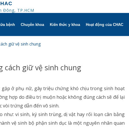
CHAC
An Đông, TP.HCM
hữa bệnh
Chuyên khoa
Kiến thức y khoa
Hoạt động của CHAC
ờ
Hô hấp người lớn
ách giữ vệ sinh chung
trị
h khuyến mãi
Hô hấp trẻ em
 cách giữ vệ sinh chung
 người
HAC
Rối loạn giấc ngủ
ử dụng dụng cụ
Y học thể thao
gặp ở phụ nữ, gây triệu chứng khó chịu trong sinh hoạt
ường hợp do điều trị muộn hoặc không đúng cách sẽ để lại
Phục hồi chức năng Hô hấp
 vòi trứng dẫn đến vô sinh.
Dị ứng – Miễn dịch
hư: vi sinh, ký sinh trùng, dị vật hay rối loạn cân bằng
ực hành vệ sinh bộ phận sinh dục là một nguyên nhân quan
Tim mạch