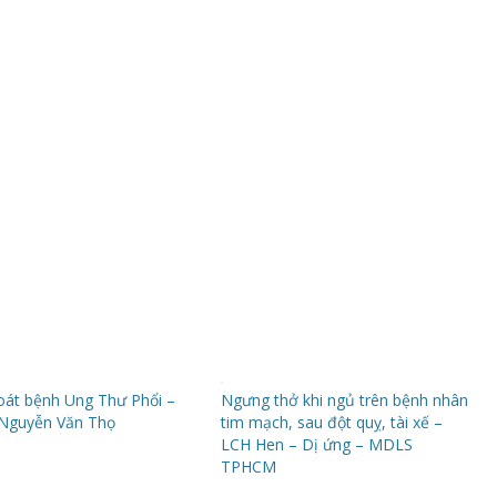
át bệnh Ung Thư Phổi –
Ngưng thở khi ngủ trên bệnh nhân
Nguyễn Văn Thọ
tim mạch, sau đột quỵ, tài xế –
LCH Hen – Dị ứng – MDLS
TPHCM