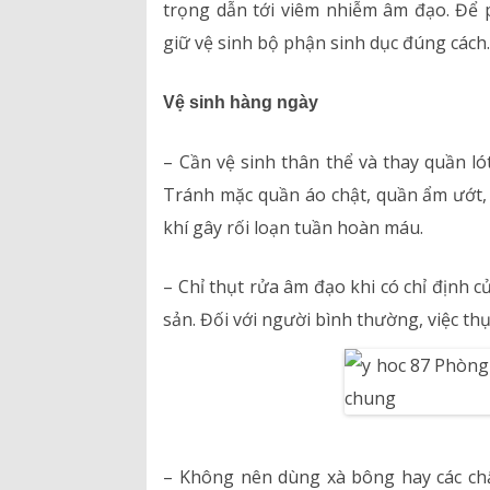
trọng dẫn tới viêm nhiễm âm đạo. Để 
Bảng giá dịch vụ
giữ vệ sinh bộ phận sinh dục đúng cách
Danh mục giá thuốc
Vệ sinh hàng ngày
– Cần vệ sinh thân thể và thay quần l
Tránh mặc quần áo chật, quần ẩm ướt, 
khí gây rối loạn tuần hoàn máu.
– Chỉ thụt rửa âm đạo khi có chỉ định 
sản. Đối với người bình thường, việc th
– Không nên dùng xà bông hay các ch