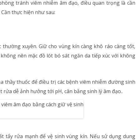
phòng tránh viêm nhiễm âm đạo, điều quan trọng là cần
. Cần thực hiện như sau:
Rối loạn chuyển hóa
Dinh dưỡng
Tai – Mũi – Họng
ót thường xuyên. Giữ cho vùng kín càng khô ráo càng tốt,
không nên mặc đồ lót bó sát ngăn da tiếp xúc với không
Chẩn đoán hình ảnh
Xét nghiệm
của thầy thuốc để điều trị các bệnh viêm nhiễm đường sinh
Nhà thuốc
ụt rửa dễ ảnh hưởng tới pH, cân bằng sinh lý âm đạo..
ất tẩy rửa mạnh để vệ sinh vùng kín. Nếu sử dụng dung