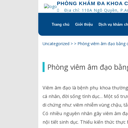
PHÒNG KHÁM ĐA KHOA 
Địa chỉ: 110A Ngô Quyền, P.
Trang chủ
Giới thiệu
Dịch vụ khám c
Skip
to
content
Tổng quan
Khám hẹn gi
Uncategorized
> >
Phòng viêm âm đạo bằng c
Tầm nhìn – sứ mạng – giá 
Chương trìn
Phòng viêm âm đạo bằng
Quyền và trách nhiệm của
Khám gì ở C
bệnh
Hướng dẫn s
Viêm âm đạo là bệnh phụ khoa thường 
Bác sĩ
cá nhân, đời sống tình dục… Một số tr
di chứng như: viêm nhiễm vùng chậu, tắc
Lịch khám bác sĩ
Có nhiều nguyên nhân gây viêm âm đạo n
Hồ sơ năng lực
nội tiết sinh dục. Thiếu kiến thức th