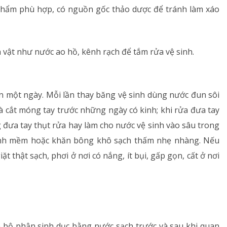
 phẩm phù hợp, có nguồn gốc thảo dược để tránh làm xáo
 vật như nước ao hồ, kênh rạch để tắm rửa vệ sinh.
lần một ngày. Mỗi lần thay băng vệ sinh dùng nước đun sôi
à cắt móng tay trước những ngày có kinh; khi rửa đưa tay
g đưa tay thụt rửa hay làm cho nước vệ sinh vào sâu trong
inh mềm hoặc khăn bông khô sạch thấm nhẹ nhàng. Nếu
t thật sạch, phơi ở nơi có nắng, ít bụi, gấp gọn, cất ở nơi
h bộ phận sinh dục bằng nước sạch trước và sau khi quan