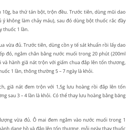
 10g, ba thứ tán bột, trộn đều. Trước tiên, dùng mũi dao
ú ý không làm chảy máu), sau đó dùng bột thuốc rắc đầy
y thuốc 1 lần.
hua vừa đủ. Trước tiên, dùng cồn y tế sát khuẩn rồi lấy dao
iếp đó, ngâm chân bằng nước muối trong 20 phút (200ml
i và hành giã nát trộn với giấm chua đắp lên tổn thương,
huốc 1 lần, thông thường 5 – 7 ngày là khỏi.
h, giã nát đem trộn với 1,5g lưu hoàng rồi đắp lên tổn
ng sau 3 – 4 lần là khỏi. Có thể thay lưu hoàng bằng băng
 lượng vừa đủ. Ô mai đem ngâm vào nước muối trong 1
 thành dạng hồ và đắp lên tổn thương, mỗi ngày thay thuốc