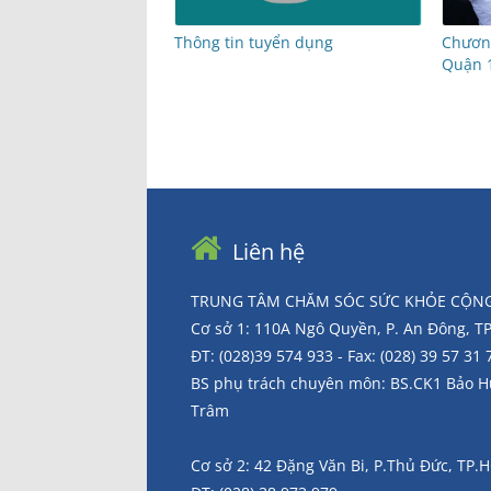
Thông tin tuyển dụng
Chương
Quận 
Liên hệ
TRUNG TÂM CHĂM SÓC SỨC KHỎE CỘNG
Cơ sở 1: 110A Ngô Quyền, P. An Đông, 
ĐT: (028)39 574 933 - Fax: (028) 39 57 31 
BS phụ trách chuyên môn: BS.CK1 Bảo 
Trâm
Cơ sở 2: 42 Đặng Văn Bi, P.Thủ Đức, TP