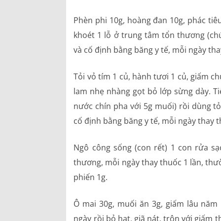
Phèn phi 10g, hoàng đan 10g, phác tiêu
khoét 1 lỗ ở trung tâm tổn thương (ch
và cố định bằng băng y tế, mỗi ngày tha
Tỏi vỏ tím 1 củ, hành tươi 1 củ, giấm c
lam nhẹ nhàng gọt bỏ lớp sừng dày. T
nước chín pha với 5g muối) rồi dùng tỏ
cố định bằng băng y tế, mỗi ngày thay t
Ngô công sống (con rết) 1 con rửa sạc
thương, mỗi ngày thay thuốc 1 lần, thườ
phiến 1g.
Ô mai 30g, muối ăn 3g, giấm lâu năm
ngày rồi bỏ hạt, giã nát, trộn với giấm