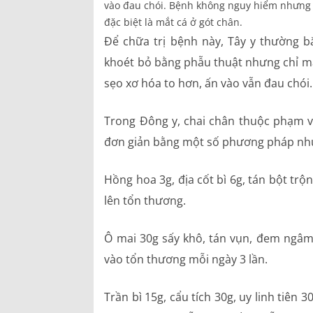
vào đau chói. Bệnh không nguy hiểm nhưng g
đặc biệt là mắt cá ở gót chân.
Hồ sơ năng lực
Để chữa trị bệnh này, Tây y thường bă
khoét bỏ bằng phẫu thuật nhưng chỉ mang
Bảng giá dịch vụ
sẹo xơ hóa to hơn, ấn vào vẫn đau chói.
Danh mục giá thuốc
Trong Đông y, chai chân thuộc phạm v
đơn giản bằng một số phương pháp nh
Hồng hoa 3g, địa cốt bì 6g, tán bột tr
lên tổn thương.
Ô mai 30g sấy khô, tán vụn, đem ngâm 
vào tổn thương mỗi ngày 3 lần.
Trần bì 15g, cẩu tích 30g, uy linh tiên