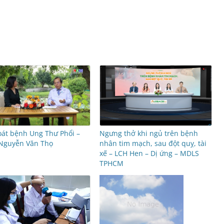
át bệnh Ung Thư Phổi –
Ngưng thở khi ngủ trên bệnh
 Nguyễn Văn Thọ
nhân tim mạch, sau đột quỵ, tài
xế – LCH Hen – Dị ứng – MDLS
TPHCM