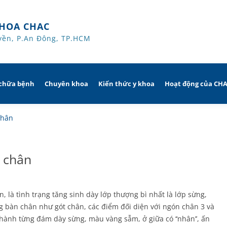
HOA CHAC
yền, P.An Đông, TP.HCM
 chữa bệnh
Chuyên khoa
Kiến thức y khoa
Hoạt động của CH
giờ
Hô hấp người lớn
chân
 trị
nh khuyến mãi
Hô hấp trẻ em
i chân
ủa người
CHAC
Rối loạn giấc ngủ
sử dụng dụng cụ
Y học thể thao
n, là tình trạng tăng sinh dày lớp thượng bì nhất là lớp sừng,
g bàn chân như gót chân, các điểm đối diện với ngón chân 3 và
Phục hồi chức năng Hô hấp
thành từng đám dày sừng, màu vàng sẫm, ở giữa có ‘‘nhân’’, ấn