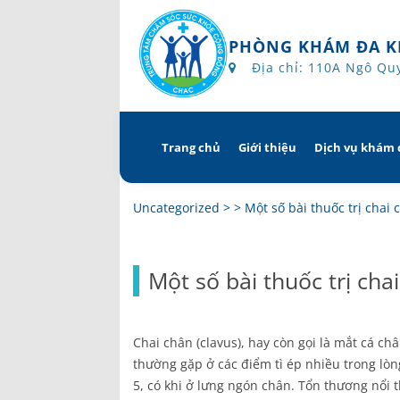
PHÒNG KHÁM ĐA K
Địa chỉ: 110A Ngô Qu
Trang chủ
Giới thiệu
Dịch vụ khám
Skip
to
content
Tổng quan
Khám hẹn 
Uncategorized
> >
Một số bài thuốc trị chai 
Tầm nhìn – sứ mạng – giá
Chương trì
Một số bài thuốc trị cha
Quyền và trách nhiệm c
Khám gì ở 
bệnh
Hướng dẫn 
Chai chân (clavus), hay còn gọi là mắt cá châ
Bác sĩ
thường gặp ở các điểm tì ép nhiều trong lòn
5, có khi ở lưng ngón chân. Tổn thương nổi 
Lịch khám bác sĩ