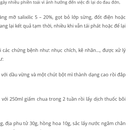
ây nhiều phiền toái vì ảnh hưởng đến việc đi lại do đau đớn,
Dị ứng – Miễn dịch
ng mỡ salixilic 5 – 20%, gọt bỏ lớp sừng, đốt điện hoặc
Tim mạch
 lại kết quả tạm thời, nhiều khi vẫn tái phát hoặc để lại
Rối loạn chuyển hóa
Dinh dưỡng
i các chứng bệnh như: nhục chích, kê nhãn…, được xử lý
ư:
Tai – Mũi – Họng
ộn với dầu vừng và một chút bột mì thành dạng cao rồi đắp
Chẩn đoán hình ảnh
Xét nghiệm
với 250ml giấm chua trong 2 tuần rồi lấy dịch thuốc bôi
Nhà thuốc
 30g, địa phu tử 30g, hồng hoa 10g, sắc lấy nước ngâm chân