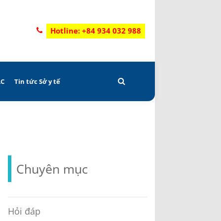
Hotline: +84 934 032 988
AC
Tin tức Sở y tế
Chuyên mục
Hỏi đáp