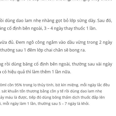
ồi dùng dao lam nhẹ nhàng gọt bỏ lớp sừng dày. Sau đó,
ng cố định bên ngoài, 3 – 4 ngày thay thuốc 1 lần.
 vừa đủ. Đem ngô công ngâm vào dầu vừng trong 2 ngày
g, thường sau 1 đêm lớp chai chân sẽ bong ra.
g rồi dùng băng cố định bên ngoài, thường sau vài ngày
a có hiệu quả thì làm thêm 1 lần nữa.
ml cồn 95% trong lọ thủy tinh, bịt kín miệng, mỗi ngày lắc đều
n, sát khuẩn tổn thương bằng cồn y tế rồi dùng dao lam nhẹ
hảy máu là được, tiếp đó dùng bông thấm dịch thuốc đắp lên
i, mỗi ngày làm 1 lần, thường sau 5 – 7 ngày là khỏi.