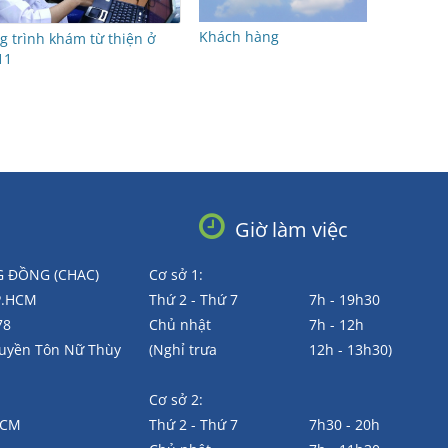
Khách hàng
 trình khám từ thiện ở
11
Giờ làm việc
 ĐỒNG (CHAC)
Cơ sở 1:
TP.HCM
Thứ 2 - Thứ 7
7h - 19h30
78
Chủ nhật
7h - 12h
Huyền Tôn Nữ Thùy
(Nghỉ trưa
12h - 13h30)
Cơ sở 2:
.HCM
Thứ 2 - Thứ 7
7h30 - 20h