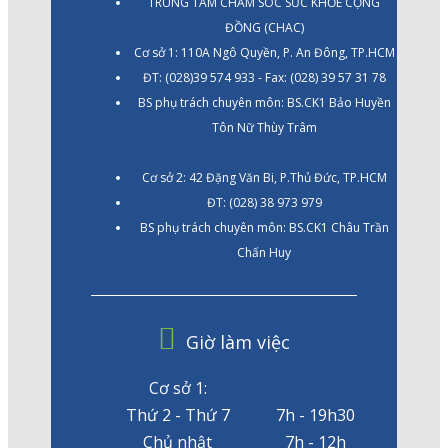
TRUNG TÂM CHĂM SÓC SỨC KHỎE CỘNG
ĐỒNG (CHAC)
Cơ sở 1: 110A Ngô Quyền, P. An Đông, TP.HCM
ĐT: (028)39 574 933 - Fax: (028) 39 57 31 78
BS phụ trách chuyên môn: BS.CK1 Bảo Huyền
Tôn Nữ Thùy Trâm
Cơ sở 2: 42 Đặng Văn Bi, P.Thủ Đức, TP.HCM
ĐT: (028) 38 973 979
BS phụ trách chuyên môn: BS.CK1 Châu Trần
Chấn Huy
Giờ làm việc
Cơ sở 1:
Thứ 2 - Thứ 7
7h - 19h30
Chủ nhật
7h - 12h