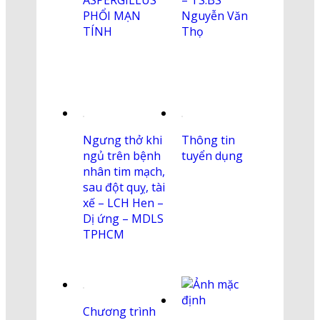
ASPERGILLUS
– TS.BS
PHỔI MẠN
Nguyễn Văn
TÍNH
Thọ
Ngưng thở khi
Thông tin
ngủ trên bệnh
tuyển dụng
nhân tim mạch,
sau đột quỵ, tài
xế – LCH Hen –
Dị ứng – MDLS
TPHCM
Chương trình