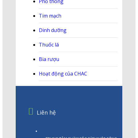
Phổ thông
Tim mạch
Dinh dưỡng
Thuốc lá
Bia rượu
Hoạt động của CHAC
Liên hệ