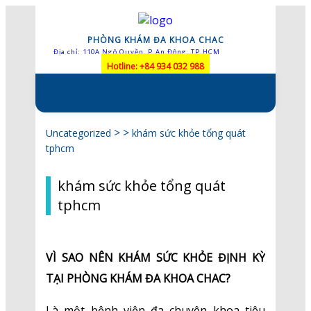
PHÒNG KHÁM ĐA KHOA CHAC
Địa chỉ: 110A Ngô Quyền, P.An Đông, TP.HCM
Hotline: +84 934 032 988
Skip to content
> >
Uncategorized
khám sức khỏe tổng quát
tphcm
khám sức khỏe tổng quát
tphcm
VÌ SAO NÊN KHÁM SỨC KHỎE ĐỊNH KỲ
TẠI PHÒNG KHÁM ĐA KHOA CHAC?
Là một bệnh viện đa chuyên khoa tiêu