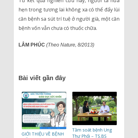
Từ kết quả nghiên cứu này, người ta hứa
hẹn trong tương lai không xa có thể đẩy lùi
căn bệnh sa sút trí tuệ ở người già, một căn
bệnh vốn vẫn chưa có thuốc chữa.
LÂM PHÚC
(Theo Nature, 8/2013)
Bài viết gần đây
Tầm soát bệnh Ung
GIỚI THIỆU VỀ BỆNH
Thư Phổi – TS.BS