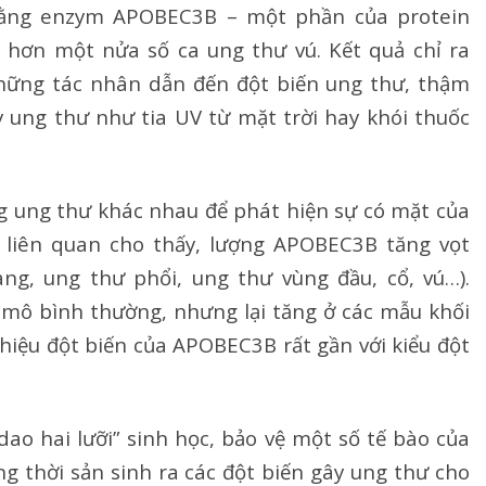
 rằng enzym APOBEC3B – một phần của protein
Dị ứng – Miễn dịch
 hơn một nửa số ca ung thư vú. Kết quả chỉ ra
Tim mạch
hững tác nhân dẫn đến đột biến ung thư, thậm
y ung thư như tia UV từ mặt trời hay khói thuốc
Rối loạn chuyển hóa
Dinh dưỡng
g ung thư khác nhau để phát hiện sự có mặt của
Tai – Mũi – Họng
 liên quan cho thấy, lượng APOBEC3B tăng vọt
g, ung thư phổi, ung thư vùng đầu, cổ, vú…).
Chẩn đoán hình ảnh
mô bình thường, nhưng lại tăng ở các mẫu khối
Xét nghiệm
hiệu đột biến của APOBEC3B rất gần với kiểu đột
Nhà thuốc
ao hai lưỡi” sinh học, bảo vệ một số tế bào của
ng thời sản sinh ra các đột biến gây ung thư cho