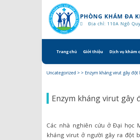
PHÒNG KHÁM ĐA K
Địa chỉ: 110A Ngô Qu
Trang chủ
Giới thiệu
Dịch vụ khám 
Skip
to
content
Tổng quan
Khám hẹn g
Uncategorized
> >
Enzym kháng virut gây đột 
Tầm nhìn – sứ mạng – giá 
Chương trì
Enzym kháng virut gây 
Quyền và trách nhiệm c
Khám gì ở 
bệnh
Hướng dẫn 
Bác sĩ
Các nhà nghiên cứu ở Đại học 
kháng virut ở người gây ra đột 
Lịch khám bác sĩ