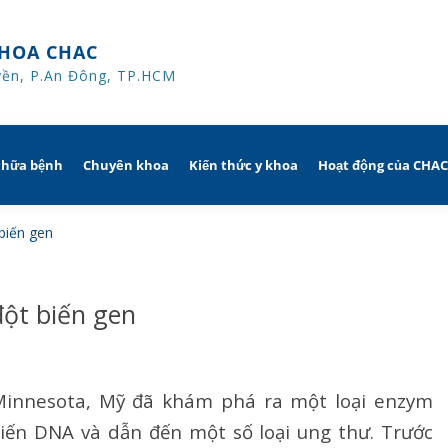
HOA CHAC
yền, P.An Đông, TP.HCM
chữa bệnh
Chuyên khoa
Kiến thức y khoa
Hoạt động của CHA
iờ
Hô hấp người lớn
biến gen
trị
nh khuyến mãi
Hô hấp trẻ em
đột biến gen
ủa người
CHAC
Rối loạn giấc ngủ
sử dụng dụng cụ
Y học thể thao
Minnesota, Mỹ đã khám phá ra một loại enzym
Phục hồi chức năng Hô hấp
biến DNA và dẫn đến một số loại ung thư. Trước