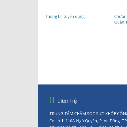
Thông tin tuyển dụng
Chương
Quận 
Liên hệ
TRUNG TÂM CHĂM SÓC SỨC KHỎE CỘNG
Cơ sở 1: 110A Ngô Quyền, P. An Đông, T