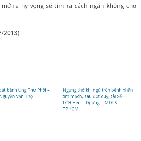
 mở ra hy vọng sẽ tìm ra cách ngăn không cho
7/2013)
át bệnh Ung Thư Phổi –
Ngưng thở khi ngủ trên bệnh nhân
Nguyễn Văn Thọ
tim mạch, sau đột quỵ, tài xế –
LCH Hen – Dị ứng – MDLS
TPHCM