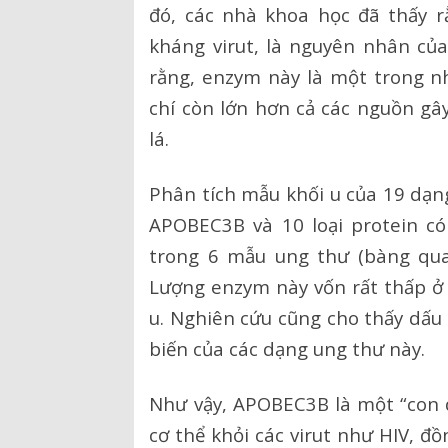
đó, các nhà khoa học đã thấy
kháng virut, là nguyên nhân của
Hồ sơ năng lực
rằng, enzym này là một trong n
Bảng giá dịch vụ
chí còn lớn hơn cả các nguồn gâ
lá.
Danh mục giá thuốc
Phân tích mẫu khối u của 19 dạn
APOBEC3B và 10 loại protein có
trong 6 mẫu ung thư (bàng quan
Lượng enzym này vốn rất thấp ở 
u. Nghiên cứu cũng cho thấy dấu 
biến của các dạng ung thư này.
Như vậy, APOBEC3B là một “con d
cơ thể khỏi các virut như HIV, đồ