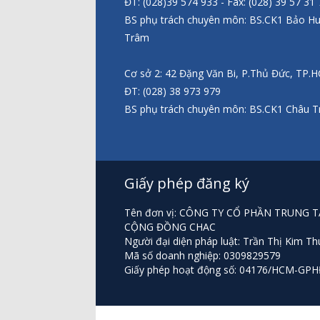
ĐT: (028)39 574 933 - Fax: (028) 39 57 31
BS phụ trách chuyên môn: BS.CK1 Bảo H
Trâm
Cơ sở 2: 42 Đặng Văn Bi, P.Thủ Đức, TP.
ĐT: (028) 38 973 979
BS phụ trách chuyên môn: BS.CK1 Châu T
Giấy phép đăng ký
Tên đơn vị: CÔNG TY CỔ PHẦN TRUNG
CỘNG ĐỒNG CHAC
Người đại diện pháp luật: Trần Thị Kim Th
Mã số doanh nghiệp: 0309829579
Giấy phép hoạt động số: 04176/HCM-GP