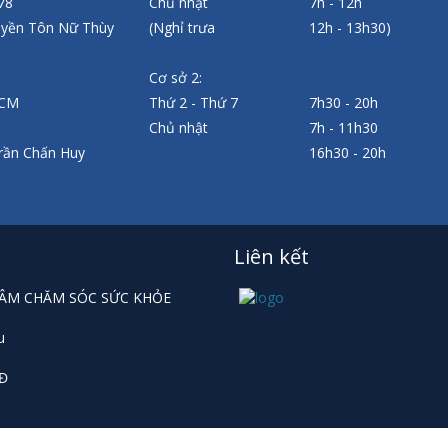
 78
Chủ nhật
7h - 12h
uyền Tôn Nữ Thùy
(Nghỉ trưa
12h - 13h30)
Cơ sở 2:
HCM
Thứ 2 - Thứ 7
7h30 - 20h
Chủ nhật
7h - 11h30
rần Chấn Huy
16h30 - 20h
Liên kết
 TÂM CHĂM SÓC SỨC KHỎE
u
HĐ