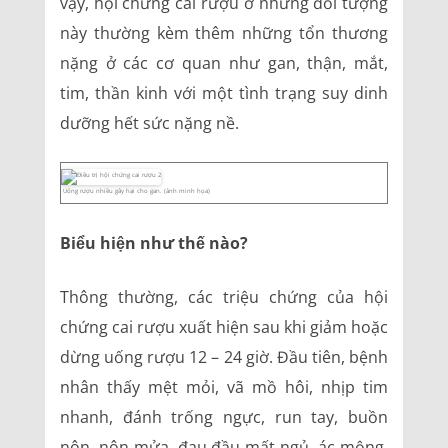
vậy, hội chứng cai rượu ở những đối tượng
này thường kèm thêm những tổn thương
nặng ở các cơ quan như gan, thận, mắt,
tim, thần kinh với một tình trạng suy dinh
dưỡng hết sức nặng nề.
Uống rượu nhiều gây hại cho gan. (ảnh minh họa)
Biểu hiện như thế nào?
Thông thường, các triệu chứng của hội
chứng cai rượu xuất hiện sau khi giảm hoặc
dừng uống rượu 12 – 24 giờ. Đầu tiên, bệnh
nhân thấy mệt mỏi, vã mồ hôi, nhịp tim
nhanh, đánh trống ngực, run tay, buồn
nôn, nôn mửa, đau đầu mất ngủ, ác mộng,