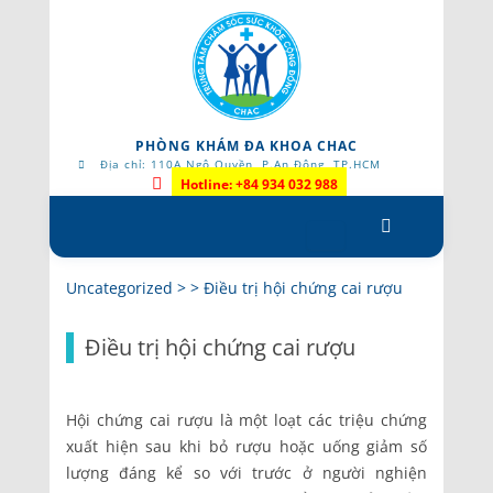
PHÒNG KHÁM ĐA KHOA CHAC
Địa chỉ: 110A Ngô Quyền, P.An Đông, TP.HCM
Hotline: +84 934 032 988
Skip
to
content
Uncategorized
> >
Điều trị hội chứng cai rượu
Điều trị hội chứng cai rượu
Hội chứng cai rượu là một loạt các triệu chứng
xuất hiện sau khi bỏ rượu hoặc uống giảm số
lượng đáng kể so với trước ở người nghiện