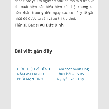
chống các yếu tố nguy cơ như đã mô tả ở trên và
khi xuất hiện các biểu hiện của hội chứng cai
nên khẩn trương đến ngay các cơ sở y tế gần
nhất để được tư vấn và xử trí kịp thời.
Tiến sĩ, Bác sĩ
Vũ Đức Định
Bài viết gần đây
GIỚI THIỆU VỀ BỆNH
Tầm soát bệnh Ung
NẤM ASPERGILLUS
Thư Phổi – TS.BS
PHỔI MẠN TÍNH
Nguyễn Văn Thọ