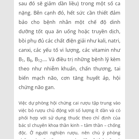
sau đó sẽ giảm dần liều) trong một số ca
nặng. Bên cạnh đó, hết sức cần thiết đảm
bảo cho bệnh nhân một chế độ dinh
dưỡng tốt qua ăn uống hoặc truyền dịch,
bồi phụ đủ các chất điện giải như kali, natri,
canxi, các yếu tố vi lượng, các vitamin như
B
, B
, B
…. Và điều trị những bệnh lý kèm
1
6
12
theo như nhiễm khuẩn, chấn thương, tai
biến mạch não, cơn tăng huyết áp, hội
chứng não gan.
Việc dự phòng hội chứng cai rượu tập trung vào
việc bỏ rượu chủ động với số lượng ít dần và có
phối hợp với sử dụng thuốc theo chỉ định của
bác sĩ chuyên khoa thần kinh – tâm thần – chống
độc. Ở người nghiện rượu, nên chú ý phòng