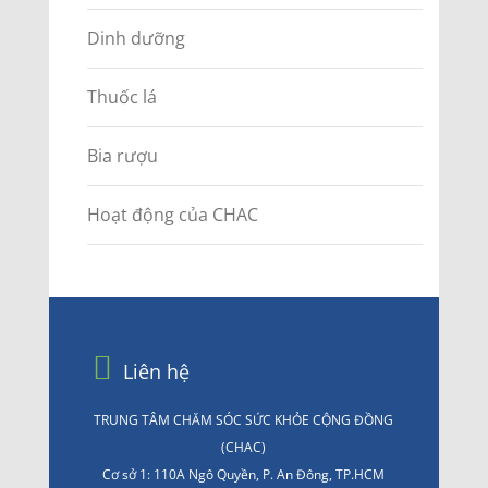
Dinh dưỡng
Thuốc lá
Bia rượu
Hoạt động của CHAC
Liên hệ
TRUNG TÂM CHĂM SÓC SỨC KHỎE CỘNG ĐỒNG
(CHAC)
Cơ sở 1: 110A Ngô Quyền, P. An Đông, TP.HCM