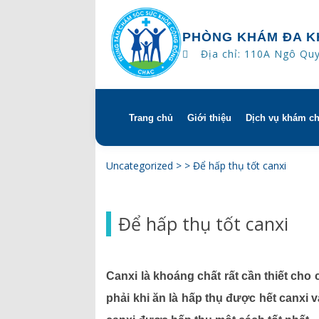
PHÒNG KHÁM ĐA K
Địa chỉ: 110A Ngô Qu
Trang chủ
Giới thiệu
Dịch vụ khám c
Skip
to
content
Tổng quan
Khám hẹn gi
Uncategorized
> >
Để hấp thụ tốt canxi
Tầm nhìn – sứ mạng – giá 
Chương trìn
Để hấp thụ tốt canxi
Quyền và trách nhiệm của
Khám gì ở C
bệnh
Hướng dẫn s
Canxi là khoáng chất rất cần thiết cho
Bác sĩ
phải khi ăn là hấp thụ được hết canxi 
Lịch khám bác sĩ