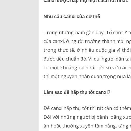
canxi được hấp thụ một cách tốt nhất.
Hồ sơ năng lực
Nhu cầu canxi của cơ thể
Bảng giá dịch vụ
Trong những năm gần đây, Tổ chức Y t
của canxi, ở người trưởng thành mỗi n
Danh mục giá thuốc
trong thực tế, ở nhiều quốc gia vì t
được tiêu chuẩn đó. Ví dụ: người dân tạ
có một khoảng cách rất lớn so với các 
thì một nguyên nhân quan trọng nữa là 
Làm sao để hấp thụ tốt canxi?
Để canxi hấp thụ tốt thì rất cần có thê
Đối với những người bị bệnh loãng xươn
ăn hoặc thường xuyên tắm nắng, tăng c