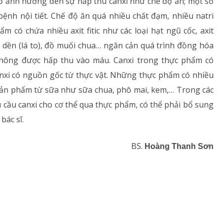
 tố ảnh hưởng đến sự hấp thu canxi như chế độ ăn; một số
bệnh nội tiết. Chế độ ăn quá nhiều chất đạm, nhiều natri
m có chứa nhiều axit fitic như các loại hạt ngũ cốc, axit
u dền (lá to), đồ muối chua… ngăn cản quá trình đồng hóa
 không được hấp thu vào máu. Canxi trong thực phẩm có
nxi có nguồn gốc từ thực vật. Những thực phẩm có nhiều
c sản phẩm từ sữa như sữa chua, phô mai, kem,… Trong các
cầu canxi cho cơ thể qua thực phẩm, có thể phải bổ sung
bác sĩ.
BS.
Hoàng Thanh Sơn