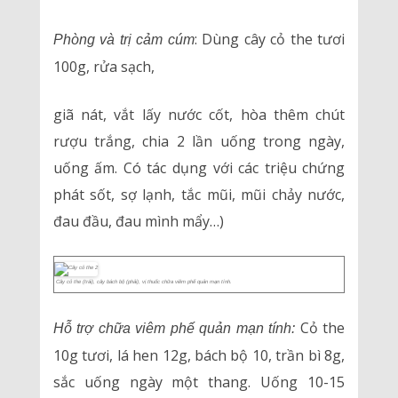
: Dùng cây cỏ the tươi
Phòng và trị cảm cúm
100g, rửa sạch,
giã nát, vắt lấy nước cốt, hòa thêm chút
rượu trắng, chia 2 lần uống trong ngày,
uống ấm. Có tác dụng với các triệu chứng
phát sốt, sợ lạnh, tắc mũi, mũi chảy nước,
đau đầu, đau mình mẩy…)
Cây cỏ the (trái), cây bách bộ (phải), vị thuốc chữa viêm phế quản mạn tính.
Cỏ the
Hỗ trợ chữa viêm phế quản mạn tính:
10g tươi, lá hen 12g, bách bộ 10, trần bì 8g,
sắc uống ngày một thang. Uống 10-15