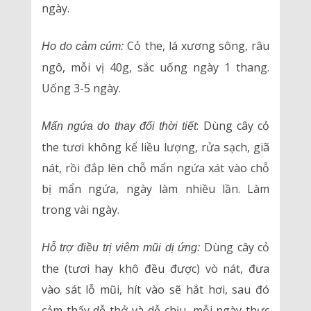
ngày.
Cỏ the, lá xương sông, râu
Ho do cảm cúm:
ngô, mỗi vị 40g, sắc uống ngày 1 thang.
Uống 3-5 ngày.
: Dùng cây cỏ
Mẩn ngứa do thay đổi thời tiết
the tươi không kể liều lượng, rửa sạch, giã
nát, rồi đắp lên chỗ mẩn ngứa xát vào chỗ
bị mẩn ngứa, ngày làm nhiều lần. Làm
trong vài ngày.
Dùng cây cỏ
Hỗ trợ điều trị viêm mũi dị ứng:
the (tươi hay khô đều được) vò nát, đưa
vào sát lỗ mũi, hít vào sẽ hắt hơi, sau đó
cảm thấy dễ thở và dễ chịu, mỗi ngày thực