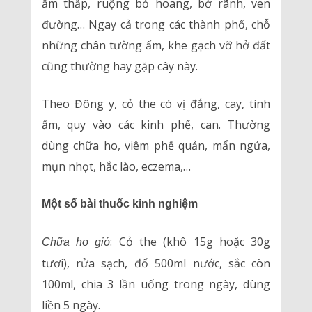
ẩm thấp, ruộng bỏ hoang, bờ rãnh, ven
đường… Ngay cả trong các thành phố, chỗ
những chân tường ẩm, khe gạch vỡ hở đất
cũng thường hay gặp cây này.
Theo Đông y, cỏ the có vị đắng, cay, tính
ấm, quy vào các kinh phế, can. Thường
dùng chữa ho, viêm phế quản, mẩn ngứa,
mụn nhọt, hắc lào, eczema,…
Một số bài thuốc kinh nghiệm
: Cỏ the (khô 15g hoặc 30g
Chữa ho gió
tươi), rửa sạch, đổ 500ml nước, sắc còn
100ml, chia 3 lần uống trong ngày, dùng
liền 5 ngày.