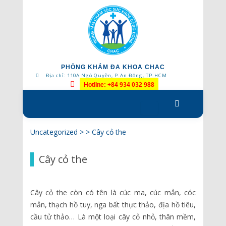
PHÒNG KHÁM ĐA KHOA CHAC
Địa chỉ: 110A Ngô Quyền, P.An Đông, TP.HCM
Hotline: +84 934 032 988
Skip
to
content
Uncategorized
> >
Cây cỏ the
Cây cỏ the
Cây cỏ the còn có tên là cúc ma, cúc mẳn, cóc
mẳn, thạch hồ tuy, nga bất thực thảo, địa hồ tiêu,
cầu tử thảo… Là một loại cây cỏ nhỏ, thân mềm,