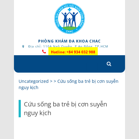
PHÒNG KHÁM ĐA KHOA CHAC
Địa chỉ: 110A Ngô Quyền, P.An Đông, TP.HCM
Hotline: +84 934 032 988
Skip
to
content
Uncategorized
> >
Cứu sống ba trẻ bị cơn suyễn
nguy kịch
Cứu sống ba trẻ bị cơn suyễn
nguy kịch