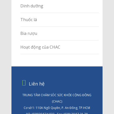
Dinh dưỡng
Thuốc lá
Bia rượu
Hoạt động của CHAC
Liên hệ
TRUNG TÂM CHĂM SÓC SỨC KHỎE CỘNG ĐỒNG
(CHAC)
Cơ sở 1: 110A Ngô Quyền, P. An Đông, TP.HCM