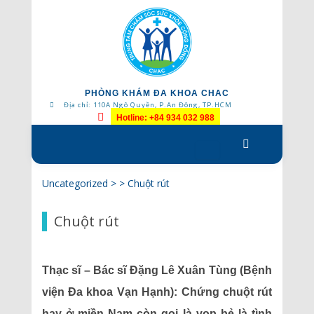
PHÒNG KHÁM ĐA KHOA CHAC
Địa chỉ: 110A Ngô Quyền, P.An Đông, TP.HCM
Hotline: +84 934 032 988
Skip
to
content
Uncategorized
> >
Chuột rút
Chuột rút
Thạc sĩ – Bác sĩ Đặng Lê Xuân Tùng (Bệnh
viện Đa khoa Vạn Hạnh): Chứng chuột rút
hay ở miền Nam còn gọi là vọp bẻ là tình