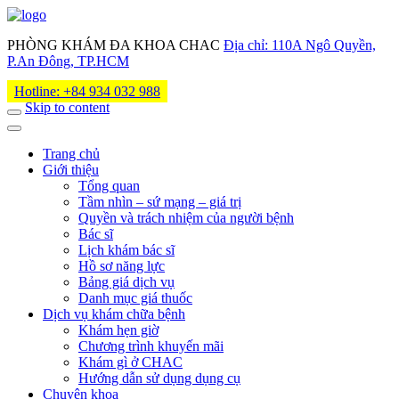
PHÒNG KHÁM ĐA KHOA CHAC
Địa chỉ: 110A Ngô Quyền,
P.An Đông, TP.HCM
Hotline: +84 934 032 988
Skip to content
Trang chủ
Giới thiệu
Tổng quan
Tầm nhìn – sứ mạng – giá trị
Quyền và trách nhiệm của người bệnh
Bác sĩ
Lịch khám bác sĩ
Hồ sơ năng lực
Bảng giá dịch vụ
Danh mục giá thuốc
Dịch vụ khám chữa bệnh
Khám hẹn giờ
Chương trình khuyến mãi
Khám gì ở CHAC
Hướng dẫn sử dụng dụng cụ
Chuyên khoa