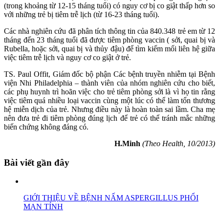
(trong khoảng từ 12-15 tháng tuổi) có nguy cơ bị co giật thấp hơn so
với những trẻ bị tiêm trễ lịch (từ 16-23 tháng tuổi).
Các nhà nghiên cứu đã phân tích thông tin của 840.348 trẻ em từ 12
tháng đến 23 tháng tuổi đã được tiêm phòng vaccin ( sởi, quai bị và
Rubella, hoặc sởi, quai bị và thủy đậu) để tìm kiếm mối liên hệ giữa
việc tiêm trễ lịch và nguy cơ co giật ở trẻ.
TS. Paul Offit, Giám đốc bộ phận Các bệnh truyền nhiễm tại Bệnh
viện Nhi Philadelphia – thành viên của nhóm nghiên cứu cho biết,
các phụ huynh trì hoãn việc cho trẻ tiêm phòng sởi là vì họ tin rằng
việc tiêm quá nhiều loại vaccin cùng một lúc có thể làm tổn thương
hệ miễn dịch của trẻ. Nhưng điều này là hoàn toàn sai lầm. Cha mẹ
nên đưa trẻ đi tiêm phòng đúng lịch để trẻ có thể tránh mắc những
biến chứng không đáng có.
H.Minh
(Theo Health, 10/2013)
Bài viết gần đây
GIỚI THIỆU VỀ BỆNH NẤM ASPERGILLUS PHỔI
MẠN TÍNH