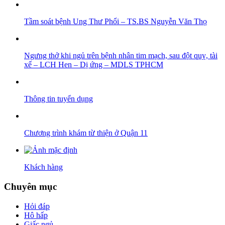
Tầm soát bệnh Ung Thư Phổi – TS.BS Nguyễn Văn Thọ
Ngưng thở khi ngủ trên bệnh nhân tim mạch, sau đột quỵ, tài
xế – LCH Hen – Dị ứng – MDLS TPHCM
Thông tin tuyển dụng
Chương trình khám từ thiện ở Quận 11
Khách hàng
Chuyên mục
Hỏi đáp
Hô hấp
Giấc ngủ