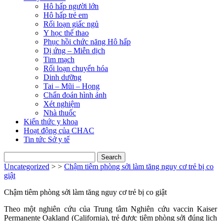
Hô hấp người lớn
Hô hấp trẻ em
Rối loạn giấc ngủ
Y học thể thao
Phục hồi chức năng Hô hấp
Dị ứng – Miễn dịch
Tim mạch
Rối loạn chuyển hóa
Dinh dưỡng
Tai – Mũi – Họng
Chẩn đoán hình ảnh
Xét nghiệm
Nhà thuốc
Kiến thức y khoa
Hoạt động của CHAC
Tin tức Sở y tế
Search
for:
Uncategorized
> >
Chậm tiêm phòng sởi làm tăng nguy cơ trẻ bị co
giật
Chậm tiêm phòng sởi làm tăng nguy cơ trẻ bị co giật
Theo một nghiên cứu của Trung tâm Nghiên cứu vaccin Kaiser
Permanente Oakland (California), trẻ được tiêm phòng sởi đúng lịch