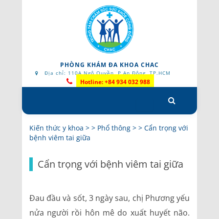
PHÒNG KHÁM ĐA KHOA CHAC
Địa chỉ: 110A Ngô Quyền, P.An Đông, TP.HCM
Hotline: +84 934 032 988
Skip
to
content
Kiến thức y khoa
> >
Phổ thông
> >
Cẩn trọng với
bệnh viêm tai giữa
Cẩn trọng với bệnh viêm tai giữa
Đau đầu và sốt, 3 ngày sau, chị Phương yếu
nửa người rồi hôn mê do xuất huyết não.