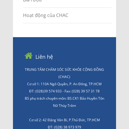
Hoạt động của CHAC
Liên hệ
TRUNG TÂM CHĂM SÓC SỨC KHỎE CỘNG ĐỒNG
(CHAC)
Cơ sở 1: 110A Ngô Quyền, P. An Đông, TP.HCM
ĐT: (028)39 574 933 - Fax: (028) 39 57 31 78
BS phụ trách chuyên môn: BS.CK1 Bảo Huyền Tôn
Nữ Thùy Trâm
Cơ sở 2: 42 Đặng Văn Bi, P.Thủ Đức, TP.HCM
ĐT: (028) 38 973 979