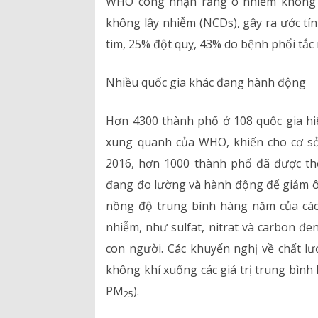
WHO công nhận rằng ô nhiễm không kh
không lây nhiễm (NCDs), gây ra ước tí
tim, 25% đột quỵ, 43% do bệnh phổi tắc
Nhiều quốc gia khác đang hành động
Hơn 4300 thành phố ở 108 quốc gia hi
xung quanh của WHO, khiến cho cơ sở 
2016, hơn 1000 thành phố đã được th
đang đo lường và hành động để giảm ô 
nồng độ trung bình hàng năm của các
nhiễm, như sulfat, nitrat và carbon đe
con người. Các khuyến nghị về chất 
không khí xuống các giá trị trung bìn
PM
).
25