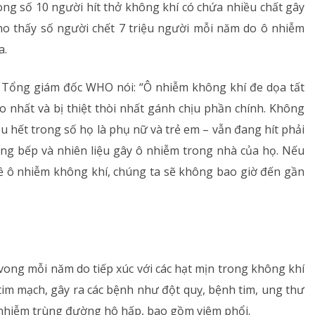
ong số 10 người hít thở không khí có chứa nhiều chất gây
Rối loạn chuyển hóa
ho thấy số người chết 7 triệu người mỗi năm do ô nhiễm
a.
Dinh dưỡng
 Tổng giám đốc WHO nói: “Ô nhiễm không khí đe dọa tất
Tai – Mũi – Họng
nhất và bị thiệt thòi nhất gánh chịu phần chính. Không
u hết trong số họ là phụ nữ và trẻ em – vẫn đang hít phải
Chẩn đoán hình ảnh
ng bếp và nhiên liệu gây ô nhiễm trong nhà của họ. Nếu
Xét nghiệm
 ô nhiễm không khí, chúng ta sẽ không bao giờ đến gần
Nhà thuốc
vong mỗi năm do tiếp xúc với các hạt mịn trong không khí
tim mạch, gây ra các bệnh như đột quỵ, bệnh tim, ung thư
 nhiễm trùng đường hô hấp, bao gồm viêm phổi.