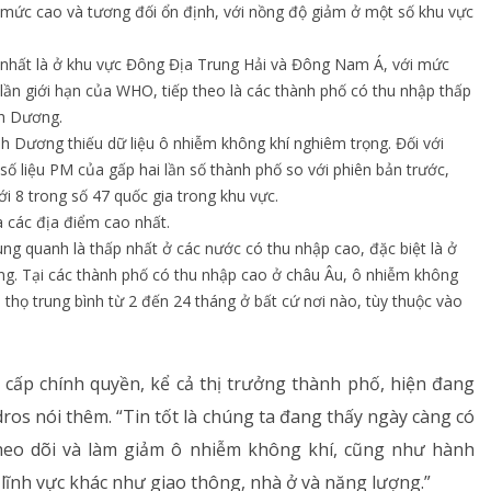
mức cao và tương đối ổn định, với nồng độ giảm ở một số khu vực
nhất là ở khu vực Đông Địa Trung Hải và Đông Nam Á, với mức
ần giới hạn của WHO, tiếp theo là các thành phố có thu nhập thấp
nh Dương.
h Dương thiếu dữ liệu ô nhiễm không khí nghiêm trọng. Đối với
 số liệu PM của gấp hai lần số thành phố so với phiên bản trước,
ới 8 trong số 47 quốc gia trong khu vực.
a các địa điểm cao nhất.
g quanh là thấp nhất ở các nước có thu nhập cao, đặc biệt là ở
g. Tại các thành phố có thu nhập cao ở châu Âu, ô nhiễm không
 thọ trung bình từ 2 đến 24 tháng ở bất cứ nơi nào, tùy thuộc vào
ác cấp chính quyền, kể cả thị trưởng thành phố, hiện đang
dros nói thêm. “Tin tốt là chúng ta đang thấy ngày càng có
theo dõi và làm giảm ô nhiễm không khí, cũng như hành
 lĩnh vực khác như giao thông, nhà ở và năng lượng.”