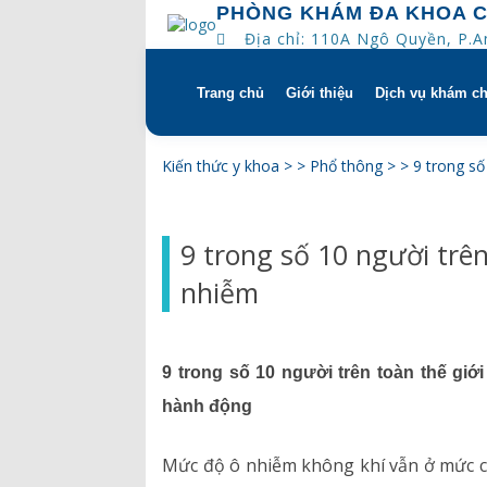
PHÒNG KHÁM ĐA KHOA 
Địa chỉ: 110A Ngô Quyền, P.
Trang chủ
Giới thiệu
Dịch vụ khám c
Skip
to
content
Tổng quan
Khám hẹn gi
Kiến thức y khoa
> >
Phổ thông
> >
9 trong số
Tầm nhìn – sứ mạng – giá 
Chương trìn
9 trong số 10 người trên
Quyền và trách nhiệm của
Khám gì ở C
nhiễm
bệnh
Hướng dẫn s
Bác sĩ
9 trong số 10 người trên toàn thế giớ
Lịch khám bác sĩ
hành động
Hồ sơ năng lực
Mức độ ô nhiễm không khí vẫn ở mức ca