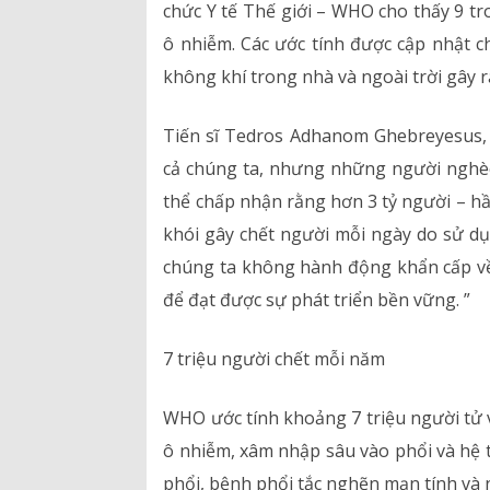
chức Y tế Thế giới – WHO cho thấy 9 tr
Bảng giá dịch vụ
ô nhiễm. Các ước tính được cập nhật c
Danh mục giá thuốc
không khí trong nhà và ngoài trời gây r
Tiến sĩ Tedros Adhanom Ghebreyesus,
cả chúng ta, nhưng những người nghèo 
thể chấp nhận rằng hơn 3 tỷ người – hầ
khói gây chết người mỗi ngày do sử dụ
chúng ta không hành động khẩn cấp về
để đạt được sự phát triển bền vững. ”
7 triệu người chết mỗi năm
WHO ước tính khoảng 7 triệu người tử 
ô nhiễm, xâm nhập sâu vào phổi và hệ 
phổi, bệnh phổi tắc nghẽn mạn tính và