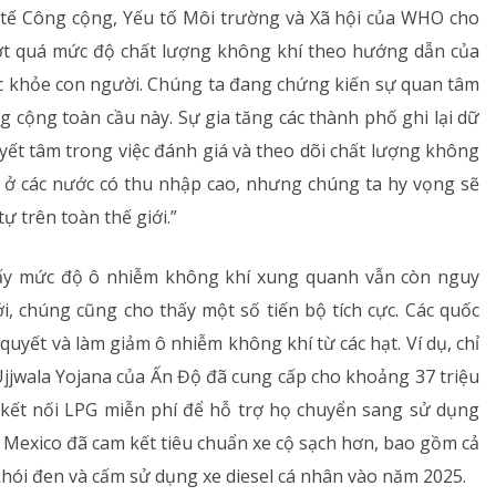
 tế Công cộng, Yếu tố Môi trường và Xã hội của WHO cho
 vượt quá mức độ chất lượng không khí theo hướng dẫn của
c khỏe con người. Chúng ta đang chứng kiến ​​sự quan tâm
ông cộng toàn cầu này. Sự gia tăng các thành phố ghi lại dữ
yết tâm trong việc đánh giá và theo dõi chất lượng không
ra ở các nước có thu nhập cao, nhưng chúng ta hy vọng sẽ
ự trên toàn thế giới.”
thấy mức độ ô nhiễm không khí xung quanh vẫn còn nguy
ới, chúng cũng cho thấy một số tiến bộ tích cực. Các quốc
quyết và làm giảm ô nhiễm không khí từ các hạt. Ví dụ, chỉ
jjwala Yojana của Ấn Độ đã cung cấp cho khoảng 37 triệu
kết nối LPG miễn phí để hỗ trợ họ chuyển sang sử dụng
Mexico đã cam kết tiêu chuẩn xe cộ sạch hơn, bao gồm cả
khói đen và cấm sử dụng xe diesel cá nhân vào năm 2025.