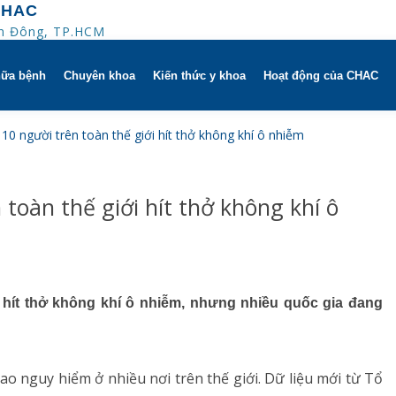
CHAC
An Đông, TP.HCM
hữa bệnh
Chuyên khoa
Kiến thức y khoa
Hoạt động của CHAC
ờ
Hô hấp người lớn
 10 người trên toàn thế giới hít thở không khí ô nhiễm
trị
h khuyến mãi
Hô hấp trẻ em
 toàn thế giới hít thở không khí ô
 người
HAC
Rối loạn giấc ngủ
ử dụng dụng cụ
Y học thể thao
Phục hồi chức năng Hô hấp
i hít thở không khí ô nhiễm, nhưng nhiều quốc gia đang
Dị ứng – Miễn dịch
o nguy hiểm ở nhiều nơi trên thế giới. Dữ liệu mới từ Tổ
Tim mạch