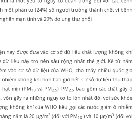
í là một yếu tố nguy cơ quan trọng đối với các bệnh
nh một phần tư (24%) số người trưởng thành chết vì bệnh
 nghẽn mạn tính và 29% do ung thư phổi.
ện nay được đưa vào cơ sở dữ liệu chất lượng không khí
dữ liệu này trở nên sâu rộng nhất thế giới. Kể từ năm
êm vào cơ sở dữ liệu của WHO, cho thấy nhiều quốc gia
nhiễm không khí hơn bao giờ hết. Cơ sở dữ liệu thu thập
 hạt mịn (PM
và PM
). PM
bao gồm các chất gây ô
10
2.5
2.5
n, vốn gây ra những nguy cơ to lớn nhất đối với sức khỏe
lượng không khí của WHO kêu gọi các nước giảm ô nhiễm
3
3
h hàng năm là 20 μg/m
(đối với PM
) và 10 μg/m
(đối với
10