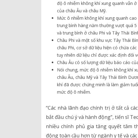
độ ô nhiễm không khí xung quanh vẫn ở 
của châu Âu và châu Mỹ.
Mức ô nhiễm không khí xung quanh cao 
trung bình hàng năm thường vượt quá 5 l
và trung bình ở châu Phi và Tây Thái Bì
Châu Phi và một số khu vực Tây Thái Bìn
châu Phi, cơ sở dữ liệu hiện có chứa các
tuy nhiên dữ liệu chỉ được xác định đối v
Châu Âu có số lượng dữ liệu báo cáo củ
Nói chung, mức độ ô nhiễm không khí xun
châu Âu, châu Mỹ và Tây Thái Bình Dươn
khí đã được chứng minh là làm giảm tuổi
mức độ ô nhiễm.
“Các nhà lãnh đạo chính trị ở tất cả c
bắt đầu chú ý và hành động”, tiến sĩ Te
nhiều chính phủ gia tăng quyết tâm 
động toàn cầu hơn từ ngành y tế và các