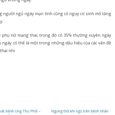
Dị ứng – Miễn dịch
g người ngủ ngáy mạn tính cũng có nguy cơ sinh mổ tăng
Tim mạch
y.
Rối loạn chuyển hóa
3 phụ nữ mang thai, trong đó có 35% thường xuyên ngáy
ủ ngáy có thể là một trong những dấu hiệu của các vấn đề
Dinh dưỡng
thai nhi.
Tai – Mũi – Họng
Chẩn đoán hình ảnh
Xét nghiệm
Nhà thuốc
át bệnh Ung Thư Phổi –
Ngưng thở khi ngủ trên bệnh nhân