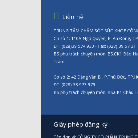
Liên hệ
TRUNG TÂM CHĂM SÓC SỨC KHỎE CỘNG
Cơ sở 1: 110A Ngô Quyền, P. An Đông, T
ĐT: (028)39 574 933 - Fax: (028) 39 57 31
BS phụ trách chuyên môn: BS.CK1 Bảo H
Trâm
Cơ sở 2: 42 Đặng Văn Bi, P.Thủ Đức, TP.
ĐT: (028) 38 973 979
BS phụ trách chuyên môn: BS.CK1 Châu T
Giấy phép đăng ký
Tên đơn vị: CÔNG TY CỔ PHẦN TRUNG