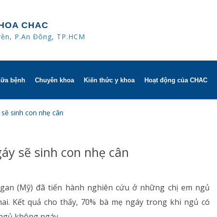
HOA CHAC
yền, P.An Đông, TP.HCM
hữa bệnh
Chuyên khoa
Kiến thức y khoa
Hoạt động của CHAC
ờ
Hô hấp người lớn
sẽ sinh con nhẹ cân
trị
h khuyến mãi
Hô hấp trẻ em
áy sẽ sinh con nhẹ cân
 người
HAC
Rối loạn giấc ngủ
ử dụng dụng cụ
Y học thể thao
igan (Mỹ) đã tiến hành nghiên cứu ở những chị em ngủ
hai. Kết quả cho thấy, 70% bà mẹ ngáy trong khi ngủ có
Phục hồi chức năng Hô hấp
 ngủ không ngáy.