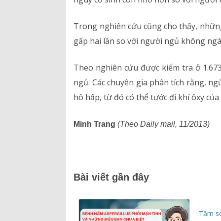
Hồ sơ năng lực
Trong nghiên cứu cũng cho thấy, nhữn
gấp hai lần so với người ngủ không ngá
Bảng giá dịch vụ
Theo nghiên cứu được kiểm tra ở 1.67
Danh mục giá thuốc
ngủ. Các chuyên gia phân tích rằng, ng
hô hấp, từ đó có thể tước đi khí ôxy của 
Minh Trang
(Theo Daily mail, 11/2013)
Bài viết gần đây
Tầm so