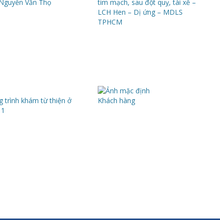
Nguyễn Văn Thọ
tim mạch, sau đột quỵ, tài xế –
LCH Hen – Dị ứng – MDLS
TPHCM
 trình khám từ thiện ở
Khách hàng
11