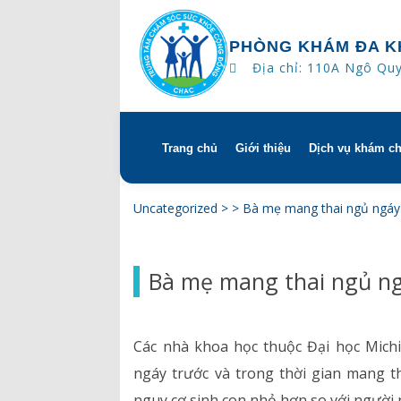
PHÒNG KHÁM ĐA K
Địa chỉ: 110A Ngô Qu
Trang chủ
Giới thiệu
Dịch vụ khám c
Skip
to
content
Tổng quan
Khám hẹn gi
Uncategorized
> >
Bà mẹ mang thai ngủ ngáy 
Tầm nhìn – sứ mạng – giá 
Chương trìn
Bà mẹ mang thai ngủ ng
Quyền và trách nhiệm của
Khám gì ở C
bệnh
Hướng dẫn s
Các nhà khoa học thuộc Đại học Mich
Bác sĩ
ngáy trước và trong thời gian mang t
nguy cơ sinh con nhỏ hơn so với người
Lịch khám bác sĩ