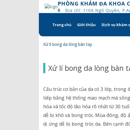
PHÒNG KHÁM ĐA KHOA 
Địa chỉ: 110A Ngô Quyền, P.
Trang chủ
Giới thiệu
Dịch vụ khám 
Skip
to
content
Tổng quan
Khám hẹn g
Xử lí bong da lòng bàn tay
Tầm nhìn – sứ mạng – giá 
Chương trì
Xử lí bong da lòng bàn t
Quyền và trách nhiệm c
Khám gì ở 
bệnh
Hướng dẫn 
Cấu trúc cơ bản của da có 3 lớp, tron
Bác sĩ
tiếp bằng hệ thống mao mạch mà sống n
hóa và tốc độ lão hóa rõ nhất từ 30 tuổ
Lịch khám bác sĩ
dễ bị khô và bong tróc. Mùa đông, độ 
Hồ sơ năng lực
dị ứng dễ bị bong tróc da. Bên cạnh đ