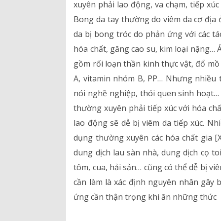
xuyên phải lao động, va chạm, tiếp xúc
Bảng giá dịch vụ
Bong da tay thường do viêm da cơ địa ở
Danh mục giá thuốc
da bị bong tróc do phản ứng với các tá
hóa chất, găng cao su, kim loại nặng…
gồm rối loạn thần kinh thực vật, đổ mồ
A, vitamin nhóm B, PP… Nhưng nhiều 
nói nghề nghiệp, thói quen sinh hoạt
thường xuyên phải tiếp xúc với hóa ch
lao động sẽ dễ bị viêm da tiếp xúc. Nh
dụng thường xuyên các hóa chất gia 
dung dịch lau sàn nhà, dung dịch cọ to
tôm, cua, hải sản… cũng có thể dễ bị viê
cần làm là xác định nguyên nhân gây b
ứng cần thận trọng khi ăn những thức