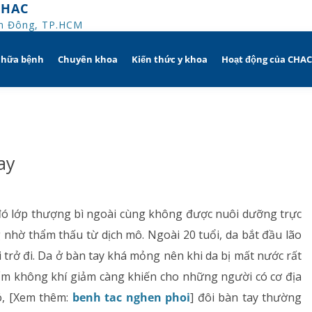
CHAC
An Đông, TP.HCM
chữa bệnh
Chuyên khoa
Kiến thức y khoa
Hoạt động của CHA
iờ
Hô hấp người lớn
trị
nh khuyến mãi
Hô hấp trẻ em
ay
ủa người
CHAC
Rối loạn giấc ngủ
sử dụng dụng cụ
Y học thể thao
g đó lớp thượng bì ngoài cùng không được nuôi dưỡng trực
hờ thẩm thấu từ dịch mô. Ngoài 20 tuổi, da bắt đầu lão
Phục hồi chức năng Hô hấp
i trở đi. Da ở bàn tay khá mỏng nên khi da bị mất nước rất
Dị ứng – Miễn dịch
ẩm không khí giảm càng khiến cho những người có cơ địa
ó, [Xem thêm:
benh tac nghen phoi
] đôi bàn tay thường
Tim mạch