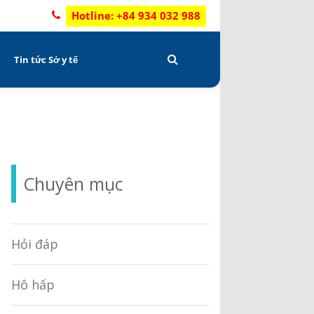
Hotline: +84 934 032 988
C
Tin tức Sở y tế
Chuyên mục
Hỏi đáp
Hô hấp