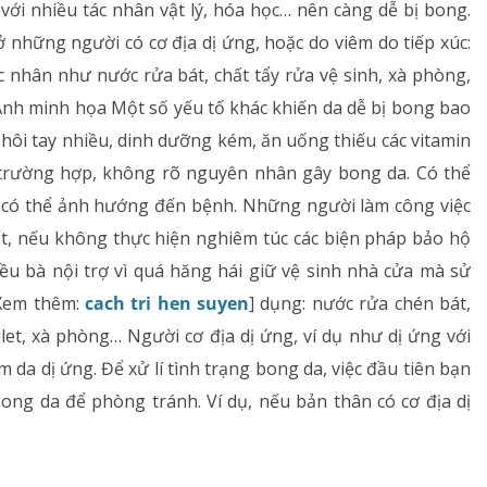
 với nhiều tác nhân vật lý, hóa học… nên càng dễ bị bong.
Rối loạn chuyển hóa
 những người có cơ địa dị ứng, hoặc do viêm do tiếp xúc:
c nhân như nước rửa bát, chất tẩy rửa vệ sinh, xà phòng,
Dinh dưỡng
 Ảnh minh họa Một số yếu tố khác khiến da dễ bị bong bao
 hôi tay nhiều, dinh dưỡng kém, ăn uống thiếu các vitamin
Tai – Mũi – Họng
trường hợp, không rõ nguyên nhân gây bong da. Có thể
Chẩn đoán hình ảnh
… có thể ảnh hướng đến bệnh. Những người làm công việc
ất, nếu không thực hiện nghiêm túc các biện pháp bảo hộ
Xét nghiệm
iều bà nội trợ vì quá hăng hái giữ vệ sinh nhà cửa mà sử
[Xem thêm:
cach tri hen suyen
] dụng: nước rửa chén bát,
Nhà thuốc
ilet, xà phòng… Người cơ địa dị ứng, ví dụ như dị ứng với
m da dị ứng. Để xử lí tình trạng bong da, việc đầu tiên bạn
ong da để phòng tránh. Ví dụ, nếu bản thân có cơ địa dị