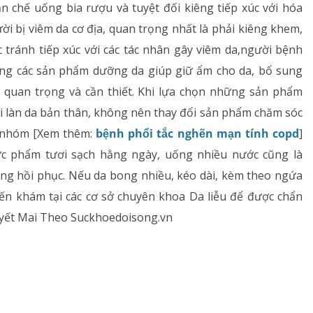
hạn chế uống bia rượu và tuyệt đối kiêng tiếp xúc với hóa
ời bị viêm da cơ địa, quan trọng nhất là phải kiêng khem,
 tránh tiếp xúc với các tác nhân gây viêm da,người bệnh
dụng các sản phẩm dưỡng da giúp giữ ẩm cho da, bổ sung
quan trọng và cần thiết. Khi lựa chọn những sản phẩm
ới làn da bản thân, không nên thay đổi sản phẩm chăm sóc
n nhóm [Xem thêm:
bệnh phổi tắc nghẽn mạn tính copd
]
hực phẩm tươi sạch hằng ngày, uống nhiều nước cũng là
ng hồi phục. Nếu da bong nhiều, kéo dài, kèm theo ngứa
ến khám tại các cơ sở chuyên khoa Da liễu để được chẩn
 Tuyết Mai Theo Suckhoedoisong.vn