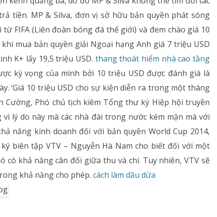
ên kênh quảng bá, do đó MP & Silva không thể tìm đối tác
 trả tiền. MP & Silva, đơn vị sở hữu bản quyền phát sóng
 từ FIFA (Liên đoàn bóng đá thế giới) và đem chào giá 10
n’ khi mua bản quyền giải Ngoại hạng Anh giá 7 triệu USD
tinh K+ lấy 19,5 triệu USD.
thang thoát hiểm nhà cao tầng
ược kỳ vọng của mình bởi 10 triệu USD được đánh giá là
ày. ‘Giá 10 triệu USD cho sự kiện diễn ra trong một tháng
ình Cường, Phó chủ tịch kiêm Tổng thư ký Hiệp hội truyền
g vì lý do này mà các nhà đài trong nước kém mặn mà với
khả năng kinh doanh đối với bản quyền World Cup 2014,
 ký biên tập VTV – Nguyễn Hà Nam cho biết đối với một
ó có khả năng cân đối giữa thu và chi. Tuy nhiên, VTV sẽ
t trong khả năng cho phép.
cách làm dầu dừa