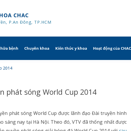
HOA CHAC
yền, P.An Đông, TP.HCM
chữa bệnh
Chuyên khoa
Kiến thức y khoa
Hoạt động của CHA
iờ
Hô hấp người lớn
p 2014
trị
nh khuyến mãi
Hô hấp trẻ em
n phát sóng World Cup 2014
ủa người
CHAC
Rối loạn giấc ngủ
sử dụng dụng cụ
Y học thể thao
uyền phát sóng World Cup được lãnh đạo Đài truyền hình
áo sáng nay tại Hà Nội. Theo đó, VTV đã thống nhất được
Phục hồi chức năng Hô hấp
ản quyền phát sóng giải bóng đá World Cup 2014 với
cau