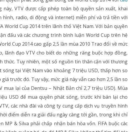
Dị ứng – Miễn dịch
g này, VTV được cấp phép toàn bộ quyền sản xuất, khai
 hình, radio, di động và internet) miễn phí và trả tiền với
Tim mạch
FIFA World Cup 2014 trên lãnh thổ Việt Nam. Với bản quyền
Rối loạn chuyển hóa
trận đấu và các chương trình bình luận World Cup trên hệ
orld Cup 2014 cao gấp 2,5 lần mùa 2010 Trao đổi về mức
Dinh dưỡng
up, lãnh đạo VTV cho biết do những ràng buộc hợp đồng,
h thức. Tuy nhiên, một số nguồn tin thân cận với thương
Tai – Mũi – Họng
t sóng tại Việt Nam vào khoảng 7 triệu USD, thấp hơn so
Chẩn đoán hình ảnh
o giá trước đó. Tuy vậy, mức giá này vẫn cao hơn 2,5 lần so
 mua lại của Dentsu – Nhật Bản chỉ 2,7 triệu USD). Mùa
Xét nghiệm
riệu USD để mua quyền phát sóng, trước khi bán lại cho
TV, các nhà đài và công ty cung cấp dịch vụ truyền hình
Nhà thuốc
hời điểm diễn ra giải đấu ngày càng tới gần, trong khi chỉ
 MP & Silva phải chấp nhận bán hòa vốn. FIFA buộc các