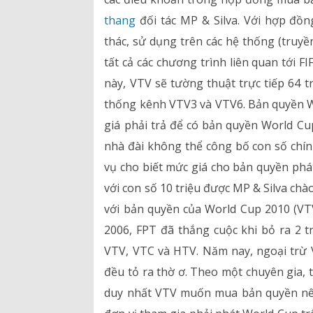
thang
đối tác MP & Silva. Với hợp đồn
Hồ sơ năng lực
thác, sử dụng trên các hệ thống (truyền
tất cả các chương trình liên quan tới 
Bảng giá dịch vụ
này, VTV sẽ tường thuật trực tiếp 64 
Danh mục giá thuốc
thống kênh VTV3 và VTV6. Bản quyền W
giá phải trả để có bản quyền World C
nhà đài không thể công bố con số chín
vụ cho biết mức giá cho bản quyền phá
với con số 10 triệu được MP & Silva chà
với bản quyền của World Cup 2010 (VTV
2006, FPT đã thắng cuộc khi bỏ ra 2 t
VTV, VTC và HTV. Năm nay, ngoại trừ V
đều tỏ ra thờ ơ. Theo một chuyên gia, t
duy nhất VTV muốn mua bản quyền nên