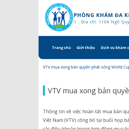
PHÒNG KHÁM ĐA K
Địa chỉ: 110A Ngô Qu
Trang chủ
Giới thiệu
Dịch vụ khám 
Skip
to
content
Tổng quan
Khám hẹn g
VTV mua xong bản quyền phát sóng World Cu
Tầm nhìn – sứ mạng – giá 
Chương trì
VTV mua xong bản quyề
Quyền và trách nhiệm c
Khám gì ở 
bệnh
Hướng dẫn 
Thông tin về việc hoàn tất mua bản q
Bác sĩ
Việt Nam (VTV) công bố tại buổi họp b
các điều khoản trong hợp đồng mua b
Lịch khám bác sĩ