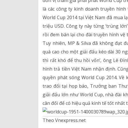
đơn vị tham gia phải phát World Cup tr
là các công ty kinh doanh truyền hình
World Cup 2014 tại Việt Nam đã mua lại
triệu USD. Công ty này từng ‘trúng lớ
rồi đem bán lại cho đài truyền hình vệ 
Tuy nhiên, MP & Silva đã không đạt đ
quá cao cho một giải đấu kéo dài 30 ng
thì rất khó để thu hồi vốn’, ông Lê Đ
hình trả tiền Việt Nam nhận định. Cũn
quyền phát sóng World Cup 2014. Về 
trao đổi tại họp báo, Trưởng ban Thư
giải đấu lớn như World Cup, nhà đài kh
cân đối để có hiệu quả kinh tế tốt nhấ
Theo Vnexpress.net