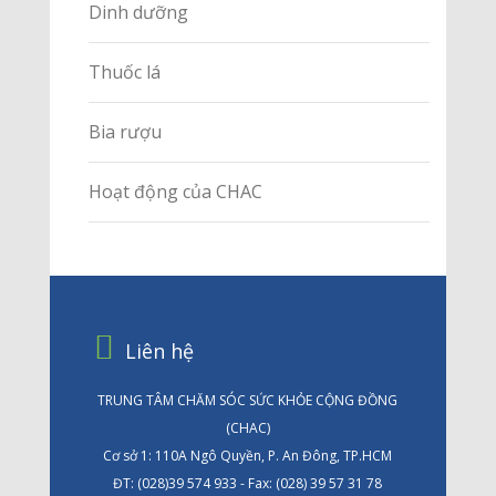
Dinh dưỡng
Thuốc lá
Bia rượu
Hoạt động của CHAC
Liên hệ
TRUNG TÂM CHĂM SÓC SỨC KHỎE CỘNG ĐỒNG
(CHAC)
Cơ sở 1: 110A Ngô Quyền, P. An Đông, TP.HCM
ĐT: (028)39 574 933 - Fax: (028) 39 57 31 78