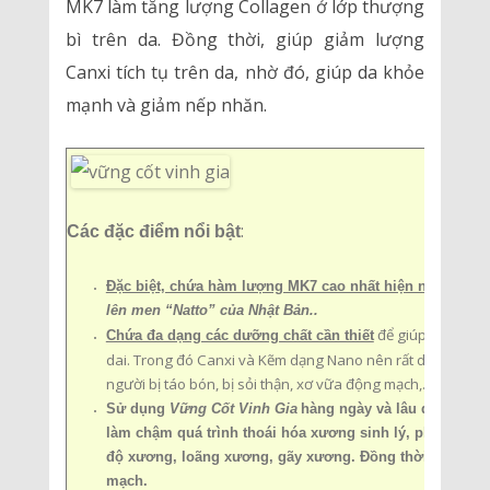
MK7 làm tăng lượng Collagen ở lớp thượng
bì trên da. Đồng thời, giúp giảm lượng
Canxi tích tụ trên da, nhờ đó, giúp da khỏe
mạnh và giảm nếp nhăn.
:
Các đặc điểm nổi bật
Đặc biệt, chứa hàm lượng MK7 cao nhất hiện nay,
được 
lên men “Natto” của Nhật Bản..
để giúp xương kh
Chứa đa dạng các dưỡng chất cần thiết
dai. Trong đó Canxi và Kẽm dạng Nano nên rất dễ hấp thu
người bị táo bón, bị sỏi thận, xơ vữa động mạch,…..
Sử dụng
Vững Cốt Vinh Gia
hàng ngày và lâu dài giúp 
làm chậm quá trình thoái hóa xương sinh lý, phòng và h
độ xương, loãng xương, gãy xương. Đồng thời, giúp bả
mạch.