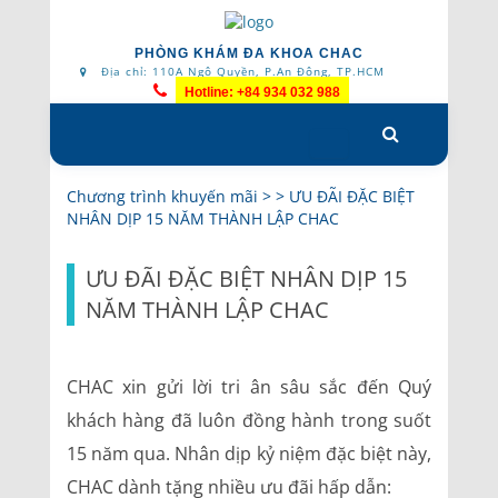
PHÒNG KHÁM ĐA KHOA CHAC
Địa chỉ: 110A Ngô Quyền, P.An Đông, TP.HCM
Hotline: +84 934 032 988
Skip
to
content
Chương trình khuyến mãi
> >
ƯU ĐÃI ĐẶC BIỆT
NHÂN DỊP 15 NĂM THÀNH LẬP CHAC
ƯU ĐÃI ĐẶC BIỆT NHÂN DỊP 15
NĂM THÀNH LẬP CHAC
CHAC xin gửi lời tri ân sâu sắc đến Quý
khách hàng đã luôn đồng hành trong suốt
15 năm qua. Nhân dịp kỷ niệm đặc biệt này,
CHAC dành tặng nhiều ưu đãi hấp dẫn: