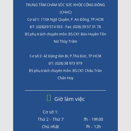
TRUNG TÂM CHĂM SÓC SỨC KHỎE CỘNG ĐỒNG
(CHAC)
Cơ sở 1: 110A Ngô Quyền, P. An Đông, TP.HCM
ĐT: (028)39 574 933 - Fax: (028) 39 57 31 78
BS phụ trách chuyên môn: BS.CK1 Bảo Huyền Tôn
Nữ Thùy Trâm
Cơ sở 2: 42 Đặng Văn Bi, P.Thủ Đức, TP.HCM
ĐT: (028) 38 973 979
BS phụ trách chuyên môn: BS.CK1 Châu Trần
Chấn Huy
Giờ làm việc
Cơ sở 1:
Thứ 2 - Thứ 7
7h - 19h30
Chủ nhật
7h - 12h