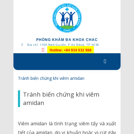
PHÒNG KHÁM ĐA KHOA CHAC
Địa chỉ: 110A Ngô Quyền, P.An Đông, TP.HCM
Hotline: +84 934 032 988
Skip
to
content
Tránh biến chứng khi viêm amidan
Tránh biến chứng khi viêm
amidan
Viêm amidan là tình trạng viêm tấy và xuất
tiết của amidan, do vi khuẩn hoặc vi-rút gây