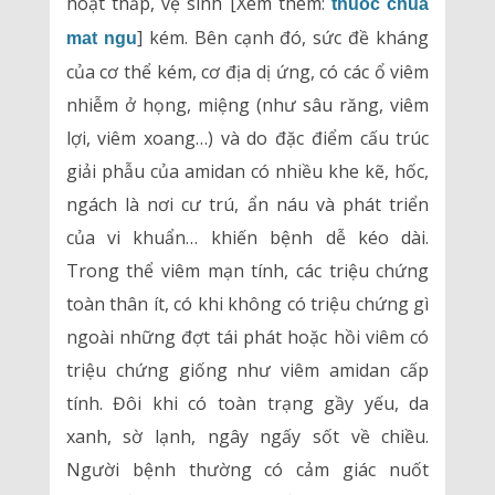
hoạt thấp, vệ sinh [Xem thêm:
thuoc chua
] kém. Bên cạnh đó, sức đề kháng
mat ngu
của cơ thể kém, cơ địa dị ứng, có các ổ viêm
nhiễm ở họng, miệng (như sâu răng, viêm
lợi, viêm xoang…) và do đặc điểm cấu trúc
giải phẫu của amidan có nhiều khe kẽ, hốc,
ngách là nơi cư trú, ẩn náu và phát triển
của vi khuẩn… khiến bệnh dễ kéo dài.
Trong thể viêm mạn tính, các triệu chứng
toàn thân ít, có khi không có triệu chứng gì
ngoài những đợt tái phát hoặc hồi viêm có
triệu chứng giống như viêm amidan cấp
tính. Đôi khi có toàn trạng gầy yếu, da
xanh, sờ lạnh, ngây ngấy sốt về chiều.
Người bệnh thường có cảm giác nuốt