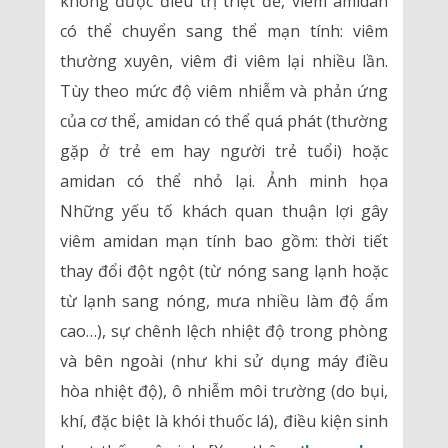
không được điều trị triệt để, viêm amidan
có thể chuyển sang thể mạn tính: viêm
thường xuyên, viêm đi viêm lại nhiều lần.
Tùy theo mức độ viêm nhiễm và phản ứng
của cơ thể, amidan có thể quá phát (thường
gặp ở trẻ em hay người trẻ tuổi) hoặc
amidan có thể nhỏ lại. Ảnh minh họa
Những yếu tố khách quan thuận lợi gây
viêm amidan mạn tính bao gồm: thời tiết
thay đổi đột ngột (từ nóng sang lạnh hoặc
từ lạnh sang nóng, mưa nhiều làm độ ẩm
cao…), sự chênh lệch nhiệt độ trong phòng
và bên ngoài (như khi sử dụng máy điều
hòa nhiệt độ), ô nhiễm môi trường (do bụi,
khí, đặc biệt là khói thuốc lá), điều kiện sinh