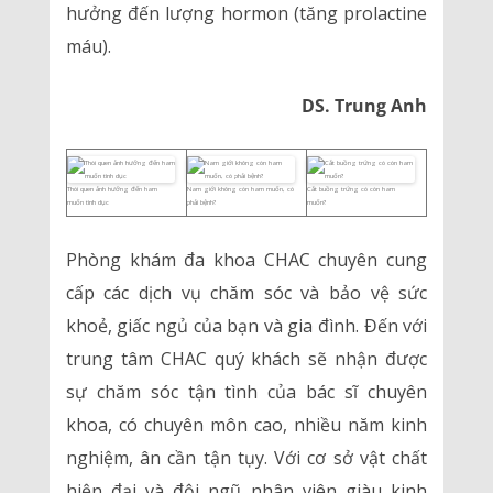
hưởng đến lượng hormon (tăng prolactine
máu).
DS. Trung Anh
Thói quen ảnh hưởng đến ham
Nam giới không còn ham muốn, có
Cắt buồng trứng có còn ham
muốn tình dục
phải bệnh?
muốn?
Phòng khám đa khoa CHAC chuyên cung
cấp các dịch vụ chăm sóc và bảo vệ sức
khoẻ, giấc ngủ của bạn và gia đình. Đến với
trung tâm CHAC quý khách sẽ nhận được
sự chăm sóc tận tình của bác sĩ chuyên
khoa, có chuyên môn cao, nhiều năm kinh
nghiệm, ân cần tận tụy. Với cơ sở vật chất
hiện đại và đội ngũ nhân viên giàu kinh