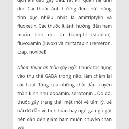
dịch âm đạo gây đau, rát khi quan hệ tình
dục. Các thuốc ảnh hưởng đến chức năng
tình dục nhiều nhất là amitriptylin và
fluoxetin. Các thuốc ít ảnh hưởng đến ham
muốn tình dục là tianeptil (stablon),
fluvoxamin (luvox) và mirtazapin (remeron,
tzap, noxibel).
Nhóm thuốc an thần gây ngủ:
Thuốc tác dụng
vào thụ thể GABA trong não, làm chậm lại
các hoạt động của những chất dẫn truyền
thần kinh như dopamin, serotonin… Do đó,
thuốc gây trạng thái mệt mỏi về tâm lý, uể
oải đờ đẫn về tinh thần hay ngủ gà ngủ gật
nên dẫn đến giảm ham muốn chuyện chăn
gối.