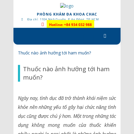
PHÒNG KHÁM ĐA KHOA CHAC
Địa chỉ: 110A Ngô Quyền, P.An Đông, TP.HCM
Hotline: +84 934 032 988
Skip
to
content
Thuốc nào ảnh hưởng tới ham muốn?
Thuốc nào ảnh hưởng tới ham
muốn?
Ngày nay, tình dục đã trở thành khái niệm sức
khỏe nên những yếu tố gây hại chức năng tình
dục cũng được chú ý hơn. Một trong những tác
dụng không mong muốn của thuốc khiến