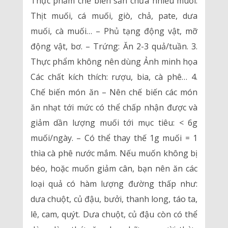
Thực phẩm chế biến sẵn chứa nhiều muối:
Thịt muối, cá muối, giò, chả, pate, dưa
muối, cà muối… – Phủ tạng động vật, mỡ
động vật, bơ. – Trứng: Ăn 2-3 quả/tuần. 3.
Thực phẩm không nên dùng Ảnh minh họa
Các chất kích thích: rượu, bia, cà phê… 4.
Chế biến món ăn – Nên chế biến các món
ăn nhạt tới mức có thể chấp nhận được và
giảm dần lượng muối tới mục tiêu: < 6g
muối/ngày. – Có thể thay thế 1g muối = 1
thìa cà phê nước mắm. Nếu muốn không bị
béo, hoặc muốn giảm cân, bạn nên ăn các
loại quả có hàm lượng đường thấp như:
dưa chuột, củ đậu, bưởi, thanh long, táo ta,
lê, cam, quýt. Dưa chuột, củ đậu còn có thể