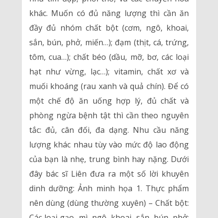
khác. Muốn có đủ năng lượng thì cần ăn
đầy đủ nhóm chất bột (cơm, ngô, khoai,
sắn, bún, phở, miến…); đạm (thịt, cá, trứng,
tôm, cua…); chất béo (dầu, mỡ, bơ, các loại
hạt như vừng, lạc…); vitamin, chất xơ và
muối khoáng (rau xanh và quả chín). Để có
một chế độ ăn uống hợp lý, đủ chất và
phòng ngừa bệnh tật thì cần theo nguyên
tắc: đủ, cân đối, đa dạng. Nhu cầu năng
lượng khác nhau tùy vào mức độ lao động
của bạn là nhẹ, trung bình hay nặng. Dưới
đây bác sĩ Liên đưa ra một số lời khuyên
dinh dưỡng: Ảnh minh họa 1. Thực phẩm
nên dùng (dùng thường xuyên) – Chất bột:
Các loại gạo, mì, ngô, khoai, sắn, bún, phở;