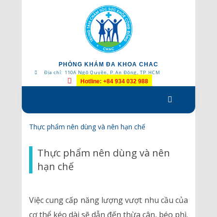
PHÒNG KHÁM ĐA KHOA CHAC
Địa chỉ: 110A Ngô Quyền, P.An Đông, TP.HCM
Hotline: +84 934 032 988
Skip
to
content
Thực phẩm nên dùng và nên hạn chế
Thực phẩm nên dùng và nên
hạn chế
Việc cung cấp năng lượng vượt nhu cầu của
cơ thể kéo dài sẽ dẫn đến thừa cân, béo phì.