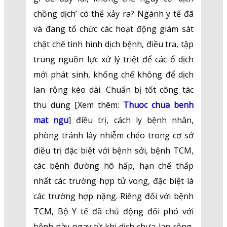
chồng dịch’ có thể xảy ra? Ngành y tế đã
và đang tổ chức các hoạt động giám sát
chặt chẽ tình hình dịch bệnh, điều tra, tập
trung nguồn lực xử lý triệt để các ổ dịch
mới phát sinh, khống chế không để dịch
lan rộng kéo dài. Chuẩn bị tốt công tác
thu dung [Xem thêm:
Thuoc chua benh
mat ngu
] điều trị, cách ly bệnh nhân,
phòng tránh lây nhiễm chéo trong cơ sở
điều trị đặc biệt với bệnh sởi, bệnh TCM,
các bệnh đường hô hấp, hạn chế thấp
nhất các trường hợp tử vong, đặc biệt là
các trường hợp nặng. Riêng đối với bệnh
TCM, Bộ Y tế đã chủ động đối phó với
bệnh này ngay từ khi dịch chưa lan rộng,