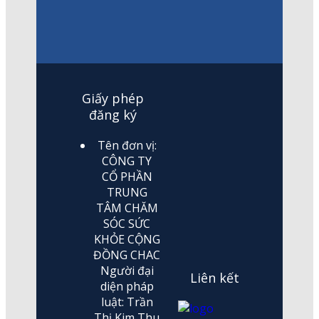
Giấy phép
đăng ký
Tên đơn vị:
CÔNG TY
CỔ PHẦN
TRUNG
TÂM CHĂM
SÓC SỨC
KHỎE CỘNG
ĐỒNG CHAC
Người đại
Liên kết
diện pháp
luật: Trần
Thị Kim Thu