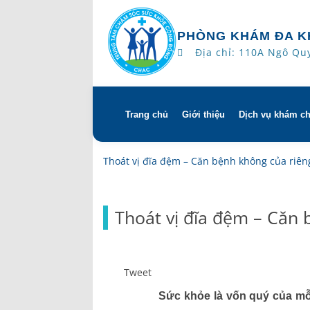
PHÒNG KHÁM ĐA K
Địa chỉ: 110A Ngô Qu
Trang chủ
Giới thiệu
Dịch vụ khám c
Skip
to
content
Tổng quan
Khám hẹn gi
Thoát vị đĩa đệm – Căn bệnh không của riêng
Tầm nhìn – sứ mạng – giá 
Chương trìn
Thoát vị đĩa đệm – Căn 
Quyền và trách nhiệm của
Khám gì ở C
bệnh
Hướng dẫn s
Tweet
Bác sĩ
Sức khỏe là vốn quý của mỗi
Lịch khám bác sĩ