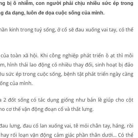
àng bị ô nhiễm, con người phải chịu nhiều sức ép trong
Dị ứng – Miễn dịch
àng đa dạng, luôn đe dọa cuộc sống của mình.
Tim mạch
thần kinh trong tuỷ sống, ở cổ sẽ đau xuống vai tay, có thể
Rối loạn chuyển hóa
Dinh dưỡng
của toàn xã hội. Khi công nghiệp phát triển ồ ạt thì môi
m, hình thái lao động có nhiều thay đổi, sinh hoạt bị đảo
Tai – Mũi – Họng
ều sức ép trong cuộc sống, bệnh tật phát triển ngày càng
Chẩn đoán hình ảnh
sống của mình.
Xét nghiệm
a 2 đốt sống có tác dụng giống như bản lề giúp cho cột
ho cơ thể vận động đoạn cổ và thắt lưng.
Nhà thuốc
au lưng, đau cổ lan xuống vai, tê mỏi chân tay, háng, rồi
n hay rối loạn vận động cảm giác phần thân dưới… Có thể