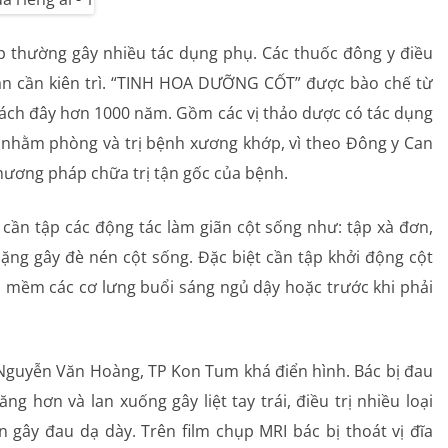
p thường gây nhiều tác dụng phụ. Các thuốc đông y điều
 gian cần kiên trì. “TINH HOA DƯỠNG CỐT” được bào chế từ
ách đây hơn 1000 năm. Gồm các vị thảo dược có tác dụng
nhằm phòng và trị bệnh xương khớp, vì theo Đông y Can
phương pháp chữa trị tận gốc của bệnh.
 cần tập các động tác làm giãn cột sống như: tập xà đơn,
nặng gây đè nén cột sống. Đặc biệt cần tập khởi động cột
 mềm các cơ lưng buổi sáng ngủ dậy hoặc trước khi phải
Nguyễn Văn Hoàng, TP Kon Tum khá điển hình. Bác bị đau
g hơn và lan xuống gây liệt tay trái, điều trị nhiều loại
gây đau dạ dày. Trên film chụp MRI bác bị thoát vị đĩa