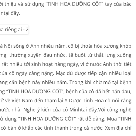
iới thiệu và sử dụng “TINH HOA DƯỠNG CỐT” tay của bác
ntại đây.
à Nội sống ở Anh nhiều năm, cô bị thoái hóa xương khớp
lưng, thường xuyên đau nhức, tê buốt từ thắt lưng xuống
ất nhiều tới sinh hoạt hàng ngày, vì ở nước Anh thời tiết
của cô ngày càng nặng. Mặc dù được tiếp cận nhiều loại
ang căn bệnh này nhiều năm. Trong khi chờ mổ tại bệnh
dụng “TINH HOA DƯỠNG CỐT”, bệnh của cô đã hết hẳn đau,
ở về Việt Nam đến thăm lại Y Dược Tinh Hoa cô nói rằng
nước nhà. Nghe ý kiến của cô Minhtại đây.Với công nghệ
c sử dụng “TINH HOA DƯỠNG CỐT” rất dễ dàng. Mua “TINH
ó bán ở khắp các tỉnh thành trong cả nước: Xem địa chỉ