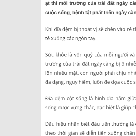
ạt thì môi trường của trái đất ngày c
cuộc sống, bệnh tật phát triển ngày c
Hồ sơ năng lực
Khi đĩa đệm bị thoát vị sẽ chèn vào rễ 
Bảng giá dịch vụ
tê xuống các ngón tay.
Danh mục giá thuốc
Sức khỏe là vốn quý của mỗi người và 
trường của trái đất ngày càng bị ô nhiễ
lộn nhiều mặt, con người phải chịu nhi
đa dạng, nguy hiểm, luôn đe dọa cuộc 
Đĩa đệm cột sống là hình đĩa nằm giữ
sống được vững chắc, đặc biệt là giúp c
Dấu hiệu nhận biết đầu tiên thường là đ
theo thời gian sẽ diễn tiến xuống châ