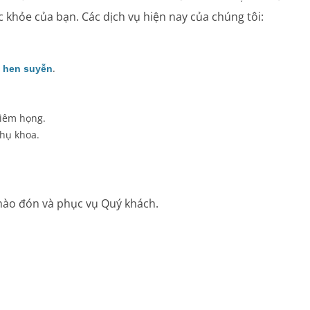
c khỏe của bạn. Các dịch vụ hiện nay của chúng tôi:
.
h hen suyễn
.
viêm họng.
phụ khoa.
ào đón và phục vụ Quý khách.