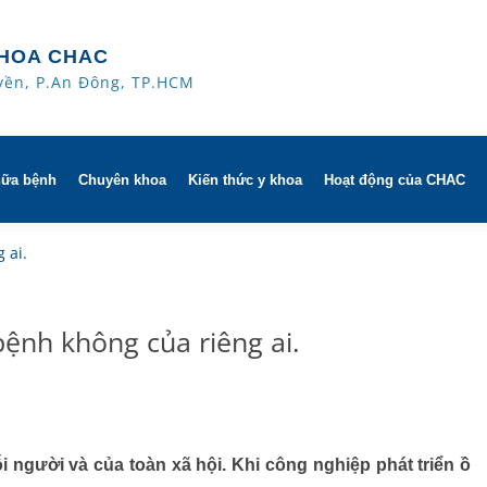
HOA CHAC
yền, P.An Đông, TP.HCM
hữa bệnh
Chuyên khoa
Kiến thức y khoa
Hoạt động của CHAC
ờ
Hô hấp người lớn
 ai.
trị
h khuyến mãi
Hô hấp trẻ em
bệnh không của riêng ai.
 người
HAC
Rối loạn giấc ngủ
ử dụng dụng cụ
Y học thể thao
Phục hồi chức năng Hô hấp
 người và của toàn xã hội. Khi công nghiệp phát triển ồ