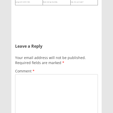
song sinh dính liền
được tái tạo kỳ diệu
nào cho an toàn?
Leave a Reply
Your email address will not be published.
Required fields are marked
*
Comment
*