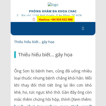
PHÒNG KHÁM ĐA KHOA CHAC
Địa chỉ: 110A Ngô Quyền, P.An Đông, TP.HCM
Hotline: +84 934 032 988
Skip
to
content
Thiếu hiểu biết… gây họa
Thiếu hiểu biết… gây họa
Ô
ng Sơn bị bệnh hen, cũng đã uống nhiều
loại thuốc nhưng bệnh chẳng khỏi hẳn. Mỗi
khi thay đổi thời tiết ông lại lên cơn khò
khè, ho, tức ngực khó thở. Gần đây ông còn
mắc thêm chứng hồi hộp, thỉnh [Xem thêm: