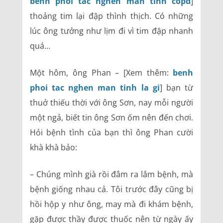
benh phoi tac nghen man tinh copd
]
thoảng tim lại đập thình thịch. Có những
lúc ông tưởng như lịm đi vì tim đập nhanh
quá…
Một hôm, ông Phan – [Xem thêm:
benh
phoi tac nghen man tinh la gi
] bạn từ
thuở thiếu thời với ông Sơn, nay mỗi người
một ngả, biết tin ông Sơn ốm nên đến chơi.
Hỏi bệnh tình của bạn thì ông Phan cười
khà khà bảo:
– Chúng mình già rồi đâm ra lắm bệnh, mà
bệnh giống nhau cả. Tôi trước đây cũng bị
hồi hộp y như ông, may mà đi khám bệnh,
gặp được thầy được thuốc nên từ ngày ấy