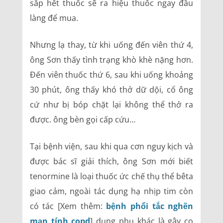
sắp hết thuốc sẽ ra hiệu thuốc ngay đầu
làng để mua.
Nhưng lạ thay, từ khi uống đến viên thứ 4,
ông Sơn thấy tình trạng khò khè nặng hơn.
Đến viên thuốc thứ 6, sau khi uống khoảng
30 phút, ông thấy khó thở dữ dội, cổ ông
cứ như bị bóp chặt lại không thể thở ra
được. ông bèn gọi cấp cứu…
Tại bệnh viện, sau khi qua cơn nguy kịch và
được bác sĩ giải thích, ông Sơn mới biết
tenormine là loại thuốc ức chế thụ thể bêta
giao cảm, ngoài tác dụng hạ nhịp tim còn
có tác [Xem thêm:
bệnh phổi tắc nghẽn
mạn tính copd
] dụng phụ khác là gây co