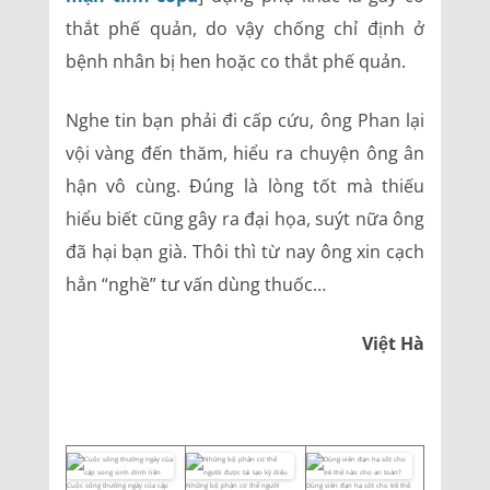
thắt phế quản, do vậy chống chỉ định ở
bệnh nhân bị hen hoặc co thắt phế quản.
Nghe tin bạn phải đi cấp cứu, ông Phan lại
vội vàng đến thăm, hiểu ra chuyện ông ân
hận vô cùng. Đúng là lòng tốt mà thiếu
hiểu biết cũng gây ra đại họa, suýt nữa ông
đã hại bạn già. Thôi thì từ nay ông xin cạch
hẳn “nghề” tư vấn dùng thuốc…
Việt Hà
Cuộc sống thường ngày của cặp
Những bộ phận cơ thể người
Dùng viên đạn hạ sốt cho trẻ thế