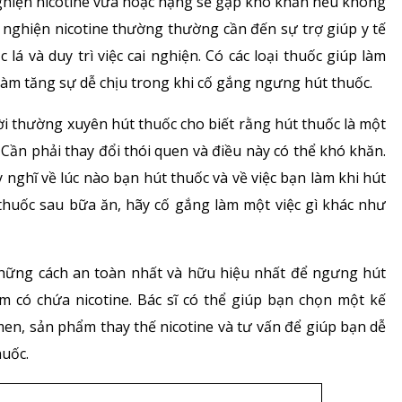
nghiện nicotine vừa hoặc nặng sẽ gặp khó khăn nếu không
 nghiện nicotine thường thường cần đến sự trợ giúp y tế
 và duy trì việc cai nghiện. Có các loại thuốc giúp làm
 làm tăng sự dễ chịu trong khi cố gắng ngưng hút thuốc.
ời thường xuyên hút thuốc cho biết rằng hút thuốc là một
Cần phải thay đổi thói quen và điều này có thể khó khăn.
nghĩ về lúc nào bạn hút thuốc và về việc bạn làm khi hút
 thuốc sau bữa ăn, hãy cố gắng làm một việc gì khác như
 những cách an toàn nhất và hữu hiệu nhất để ngưng hút
 có chứa nicotine. Bác sĩ có thể giúp bạn chọn một kế
men, sản phẩm thay thế nicotine và tư vấn để giúp bạn dễ
huốc.