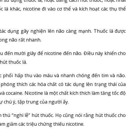
i sử dụng thuốc lá, hoặc bằng cách hút thuốc, hoặc nhai
lá khác, nicotine đi vào cơ thể và kích hoạt các thụ thể
 tác dụng gây nghiện lên não càng mạnh. Thuốc lá được
rong não rất nhanh.
áu đến mười giây để nicotine đến não. Điều này khiến cho
út thuốc lá.
ợc phổi hấp thu vào máu và nhanh chóng đến tim và não.
phóng thích các hóa chất có tác dụng lên trạng thái của
cocaine. Nicotine là một chất kích thích làm tăng tốc độ
 chú ý, tập trung của người ấy.
 thú “nghi lễ” hút thuốc. Họ cũng nói rằng hút thuốc cho
m giảm các triệu chứng thiếu nicotine.