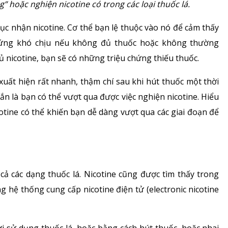
g” hoặc nghiện nicotine có trong các loại thuốc lá.
Bảng giá dịch vụ
Rối loạn chuyển hóa
tục nhận nicotine. Cơ thể bạn lệ thuộc vào nó để cảm thấy
Danh mục giá thuốc
chứng khó chịu nếu không đủ thuốc hoặc không thường
Dinh dưỡng
 nicotine, bạn sẽ có những triệu chứng thiếu thuốc.
Tai – Mũi – Họng
xuất hiện rất nhanh, thậm chí sau khi hút thuốc một thời
ắn là bạn có thể vượt qua được việc nghiện nicotine. Hiểu
Chẩn đoán hình ảnh
otine có thể khiến bạn dễ dàng vượt qua các giai đoạn để
Xét nghiệm
Nhà thuốc
 cả các dạng thuốc lá. Nicotine cũng được tìm thấy trong
ng hệ thống cung cấp nicotine điện tử (electronic nicotine