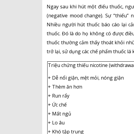
Ngay sau khi hút một điếu thuốc, ngư
(negative mood change). Sự “thiếu” 
Nhiều người hút thuốc báo cáo lại c
thuốc. Đó là do họ không có được điề
thuốc thường cảm thấy thoát khỏi nhữ
trở lại, sử dụng các chế phẩm thuốc lá 
Triệu chứng thiếu nicotine (withdrawa
+ Dễ nổi giận, mệt mỏi, nóng giận
+ Thèm ăn hơn
+ Run rẩy
+ Ức chế
+ Mất ngủ
+ Lo âu
+ Khó tập trung