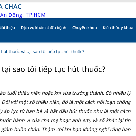
A CHAC
P.An Đông, TP.HCM
iới thiệu
Dịch vụ khám chữa bệnh
Chuyên khoa
Kiến thức y khoa
Tổng quan
Khám hẹn giờ
Hô hấp người lớn
 hút thuốc và tại sao tôi tiếp tục hút thuốc?
Tầm nhìn – sứ mạng – giá trị
Chương trình khuyến mãi
Hô hấp trẻ em
 tại sao tôi tiếp tục hút thuốc?
Quyền và trách nhiệm của người
Khám gì ở CHAC
Rối loạn giấc ngủ
bệnh
Hướng dẫn sử dụng dụng cụ
Y học thể thao
o tuổi thiếu niên hoặc khi vừa trưởng thành. Có nhiều lý
Bác sĩ
Đối với một số thiếu niên, đó là một cách nổi loạn chống
Phục hồi chức năng Hô hấp
ấy áp lực từ bạn bè và bắt đầu hút thuốc như là một cách
Lịch khám bác sĩ
Dị ứng – Miễn dịch
chước hành vi của cha mẹ hoặc anh em, và số khác lại tin
Hồ sơ năng lực
c giảm buồn chán. Thậm chí khi bạn không nghĩ rằng bạn
Tim mạch