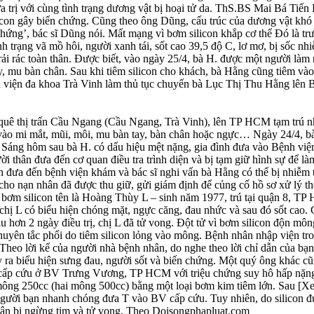
rị với cùng tình trạng dương vật bị hoại tử da. ThS.BS Mai Bá Tiến
ilicon gây biến chứng. Cũng theo ông Dũng, cấu trúc của dương vật khó 
 chứng’, bác sĩ Dũng nói. Mất mạng vì bơm silicon khắp cơ thể Đó là t
trạng vã mồ hôi, người xanh tái, sốt cao 39,5 độ C, lơ mơ, bị sốc nh
 rải rác toàn thân. Được biết, vào ngày 25/4, bà H. được một người làm
y, mu bàn chân. Sau khi tiêm silicon cho khách, bà Hằng cũng tiêm vào
 viện đa khoa Trà Vinh làm thủ tục chuyển bà Lục Thị Thu Hằng lên
uê thị trấn Cầu Ngang (Cầu Ngang, Trà Vinh), lên TP HCM tạm trú nhi
 vào mi mắt, mũi, môi, mu bàn tay, bàn chân hoặc ngực… Ngày 24/4, b
. Sáng hôm sau bà H. có dấu hiệu mệt nặng, gia đình đưa vào Bệnh việ
 thân đưa đến cơ quan điều tra trình diện và bị tạm giữ hình sự để là
đưa đến bệnh viện khám và bác sĩ nghi vấn bà Hằng có thể bị nhiễm 
 cho nạn nhân đã được thu giữ, gửi giám định để củng cố hồ sơ xử lý t
 bơm silicon tên là Hoàng Thùy L – sinh năm 1977, trú tại quận 8, T
ì chị L có biểu hiện chóng mặt, ngực căng, đau nhức và sau đó sốt cao
Sau hơn 2 ngày điều trị, chị L đã tử vong. Đột tử vì bơm silicon độ
yên tắc phổi do tiêm silicon lỏng vào mông. Bệnh nhân nhập viện trong
heo lời kể của người nhà bệnh nhân, do nghe theo lời chỉ dẫn của bạ
ảy ra biểu hiện sưng đau, người sốt và biến chứng. Một quý ông khác c
ến cấp cứu ở BV Trưng Vương, TP HCM với triệu chứng suy hô hấp nặng
mông 250cc (hai mông 500cc) bằng một loại bơm kim tiêm lớn. Sau [
 người bạn nhanh chóng đưa T vào BV cấp cứu. Tuy nhiên, do silicon đ
nhân bị ngừng tim và tử vong. Theo Doisongphapluat.com