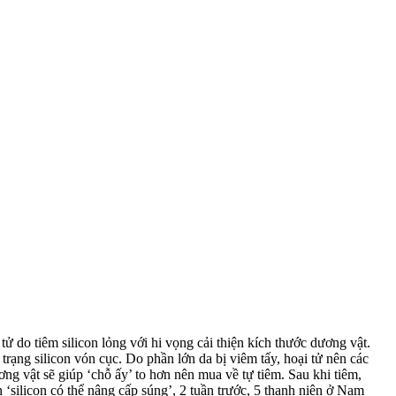
ử do tiêm silicon lỏng với hi vọng cải thiện kích thước dương vật.
ng silicon vón cục. Do phần lớn da bị viêm tấy, hoại tử nên các
ơng vật sẽ giúp ‘chỗ ấy’ to hơn nên mua về tự tiêm. Sau khi tiêm,
‘silicon có thể nâng cấp súng’, 2 tuần trước, 5 thanh niên ở Nam