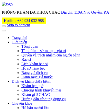
PHÒNG KHÁM ĐA KHOA CHAC
Địa chỉ: 110A Ngô Quyền, P
Hotline: +84 934 032 988
Skip to content
Trang chủ
Giới thiệu
Tổng quan
Tầm nhìn – sứ mạng – giá trị
Quyền và trách nhiệm của người bệnh
Bác sĩ
Lịch khám bác sĩ
Hồ sơ năng lực
Bảng giá dịch vụ
Danh mục giá thuốc
Dịch vụ khám chữa bệnh
Khám hẹn giờ
Chương trình khuyến mãi
Khám gì ở CHAC
Hướng dẫn sử dụng dụng cụ
Chuyên khoa
Hô hấp người lớn