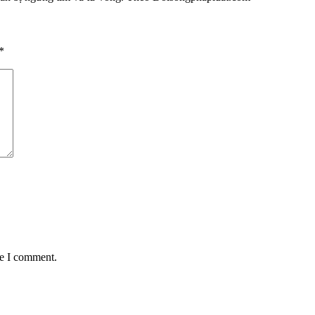
*
me I comment.