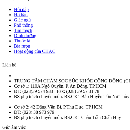
Hỏi đáp
Hô hấp
Giấc ngủ
Phổ thông
Tim mạch
Dinh dưỡng
Thuốc lá
Bia rượu
Hoạt động của CHAC
Liên hệ
TRUNG TÂM CHĂM SÓC SỨC KHỎE CỘNG ĐỒNG (C
Cơ sở 1: 110A Ngô Quyền, P. An Đông, TP.HCM
ĐT: (028)39 574 933 - Fax: (028) 39 57 31 78
BS phụ trách chuyên môn: BS.CK1 Bảo Huyền Tôn Nữ Thùy
Cơ sở 2: 42 Đặng Văn Bi, P.Thủ Đức, TP.HCM
ĐT: (028) 38 973 979
BS phụ trách chuyên môn: BS.CK1 Châu Trần Chấn Huy
Giờ làm việc