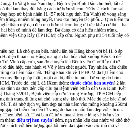
 Dũng, Trưởng khoa Nam học, Bệnh viện Bình Dân cho biết, tất cả
có thể làm thay đổi bằng cách tự bơm silicon. ‘Đây là cách làm sai
rường hợp nữ bệnh nhân H. (57 tuổi, ngụ tỉnh Trà Vinh) tử vong sáng
iễm trùng, nhiễm trùng huyết, theo dõi thuyên tắc phổi… Qua kiểm tra
 nghề thẩm mỹ dạo đến nhà bơm silicon lỏng rải rác khắp cơ thể – hai
 hai bên cổ mình để làm đẹp. Bà đang có dấu hiệu nhiễm trùng.
 Bệnh viện Chợ Rẫy (TP HCM) cấp cứu. Người phụ nữ 54 tuổi này có
ều nơi. Là chỗ quen biết, nhiều lần bà Hằng khoe với bà H. ở ấp
à H. điện thoại cho Hằng mang 2 chai hóa chất xuống Bến Có để
n Trà Vinh cấp cứu, sau đó chuyển lên Bệnh viện Chợ Rẫy thì tử
m rõ dấu hiệu của hành vi Vô ý làm chết người. Tuy nhiên, đến chiều
trùng do tiêm hóa chất. ‘Hằng khai khi về TP HCM đã tự tiêm cho
heo quy định pháp luật’, một cán bộ điều tra nói. Tử vong do bơm
P HCM. Trước đó, chị L đã [Xem thêm:
thuốc chữa hen suyễn
] 2 lần
. Gia đình đã đưa đến cấp cứu tại Bệnh viện Nhân dân Gia Định. Kết
n mông Tháng 3/2011, Bệnh viện cấp cứu Trưng Vương, TP HCM tiếp
 tình trạng dị ứng tại chỗ, sưng tấy, khó thở. Mặc dù các bác sĩ nỗ
n bè, T. đã nhờ dịch vụ làm đẹp tại nhà tiêm vào mông khoảng 250ml
ũng gặp tai biến dẫn đến tử vong do ham muốn làm đẹp với silicon.
. Theo bệnh sử, T và bạn đã tự ý mua silicone lỏng về bơm vào
Xem thêm:
điều trị hen suyễn
] tiêm, nạn nhân kêu đau nhức và khó thở
ược chích với liều lượng quá lớn nên đã ngấm vào các mô mỡ và