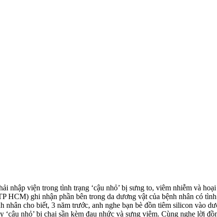
 nhập viện trong tình trạng ‘cậu nhỏ’ bị sưng to, viêm nhiễm và hoại t
 HCM) ghi nhận phần bên trong da dương vật của bệnh nhân có tình trạ
bệnh nhân cho biết, 3 năm trước, anh nghe bạn bè đồn tiêm silicon vào dư
y ‘cậu nhỏ’ bị chai sần kèm đau nhức và sưng viêm. Cùng nghe lời đồn 