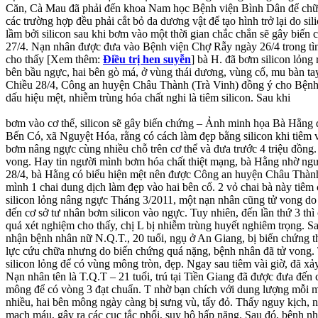
Căn, Cà Mau đã phải đến khoa Nam học Bệnh viện Bình Dân để chữa t
các trường hợp đều phải cắt bỏ da dương vật để tạo hình trở lại do s
lầm bởi silicon sau khi bơm vào một thời gian chắc chắn sẽ gây biến
27/4. Nạn nhân được đưa vào Bệnh viện Chợ Rẫy ngày 26/4 trong tình 
cho thấy [Xem thêm:
Điều trị hen suyễn
] bà H. đã bơm silicon lỏng
bên bầu ngực, hai bên gò má, ở vùng thái dương, vùng cổ, mu bàn ta
Chiều 28/4, Công an huyện Châu Thành (Trà Vinh) đồng ý cho Bệnh
dấu hiệu mệt, nhiễm trùng hóa chất nghi là tiêm silicon. Sau khi
bơm vào cơ thể, silicon sẽ gây biến chứng – Ảnh minh họa Bà Hằng q
Bến Có, xã Nguyệt Hóa, rằng có cách làm đẹp bằng silicon khi tiêm
bơm nâng ngực cùng nhiều chỗ trên cơ thể và đưa trước 4 triệu đồng
vong. Hay tin người mình bơm hóa chất thiệt mạng, bà Hằng nhờ người
28/4, bà Hằng có biểu hiện mệt nên được Công an huyện Châu Thành 
mình 1 chai dung dịch làm đẹp vào hai bên cổ. 2 vỏ chai bà này tiêm
silicon lỏng nâng ngực Tháng 3/2011, một nạn nhân cũng tử vong do
đến cơ sở tư nhân bơm silicon vào ngực. Tuy nhiên, đến lần thứ 3 th
quả xét nghiệm cho thấy, chị L bị nhiễm trùng huyết nghiêm trọng. 
nhận bệnh nhân nữ N.Q.T., 20 tuổi, ngụ ở An Giang, bị biến chứng thu
lực cứu chữa nhưng do biến chứng quá nặng, bệnh nhân đã tử vong. T
silicon lỏng để có vùng mông tròn, đẹp. Ngay sau tiêm vài giờ, đã x
Nạn nhân tên là T.Q.T – 21 tuổi, trú tại Tiền Giang đã được đưa đ
mông để có vòng 3 đạt chuẩn. T nhờ bạn chích với dung lượng mỗi 
nhiều, hai bên mông ngày càng bị sưng vù, tấy đỏ. Thấy nguy kịch,
mạch máu, gây ra các cục tắc phổi, suy hô hấp nặng. Sau đó, bệnh 