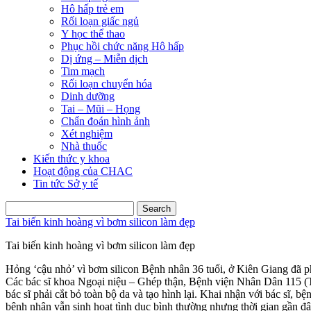
Hô hấp trẻ em
Rối loạn giấc ngủ
Y học thể thao
Phục hồi chức năng Hô hấp
Dị ứng – Miễn dịch
Tim mạch
Rối loạn chuyển hóa
Dinh dưỡng
Tai – Mũi – Họng
Chẩn đoán hình ảnh
Xét nghiệm
Nhà thuốc
Kiến thức y khoa
Hoạt động của CHAC
Tin tức Sở y tế
Search
for:
Tai biến kinh hoàng vì bơm silicon làm đẹp
Tai biến kinh hoàng vì bơm silicon làm đẹp
Hỏng ‘cậu nhỏ’ vì bơm silicon Bệnh nhân 36 tuổi, ở Kiên Giang đã phải
Các bác sĩ khoa Ngoại niệu – Ghép thận, Bệnh viện Nhân Dân 115 (TP
bác sĩ phải cắt bỏ toàn bộ da và tạo hình lại. Khai nhận với bác sĩ, 
bệnh nhân vẫn sinh hoạt tình dục bình thường nhưng thời gian gần đâ