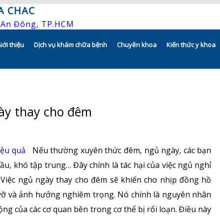
A CHAC
P.An Đông, TP.HCM
iới thiệu
Dịch vụ khám chữa bệnh
Chuyên khoa
Kiến thức y khoa
Tổng quan
Khám hẹn giờ
Hô hấp người lớn
Tầm nhìn – sứ mạng – giá trị
Chương trình khuyến mãi
Hô hấp trẻ em
gày thay cho đêm
Quyền và trách nhiệm của người
Khám gì ở CHAC
Rối loạn giấc ngủ
bệnh
Hướng dẫn sử dụng dụng cụ
Y học thể thao
iệu quả
Nếu thường xuyên thức đêm, ngủ ngày, các bạn
Bác sĩ
u, khó tập trung… Đây chính là tác hại của việc ngủ nghỉ
Phục hồi chức năng Hô hấp
ể Việc ngủ ngày thay cho đêm sẽ khiến cho nhịp đồng hồ
Lịch khám bác sĩ
Dị ứng – Miễn dịch
 vỡ và ảnh hưởng nghiêm trọng. Nó chính là nguyên nhân
Hồ sơ năng lực
ộng của các cơ quan bên trong cơ thể bị rối loạn. Điều này
Tim mạch