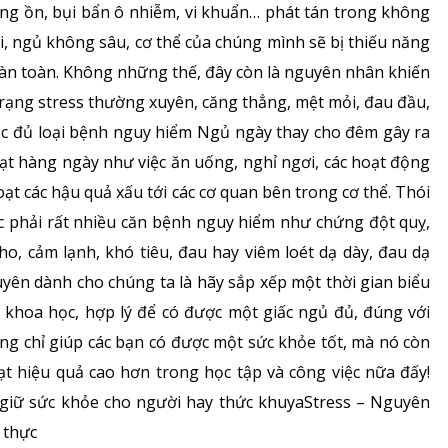
ng ồn, bụi bẩn ô nhiễm, vi khuẩn… phát tán trong không
đi, ngủ không sâu, cơ thể của chúng mình sẽ bị thiếu năng
àn toàn. Không những thế, đây còn là nguyên nhân khiến
rạng stress thường xuyên, căng thẳng, mệt mỏi, đau đầu,
ắc đủ loại bệnh nguy hiểm Ngủ ngày thay cho đêm gây ra
ạt hàng ngày như việc ăn uống, nghỉ ngơi, các hoạt động
ạt các hậu quả xấu tới các cơ quan bên trong cơ thể. Thói
c phải rất nhiều căn bệnh nguy hiểm như chứng đột quỵ,
o, cảm lạnh, khó tiêu, đau hay viêm loét dạ dày, đau dạ
huyên dành cho chúng ta là hãy sắp xếp một thời gian biểu
 khoa học, hợp lý để có được một giấc ngủ đủ, đúng với
ông chỉ giúp các bạn có được một sức khỏe tốt, mà nó còn
ạt hiệu quả cao hơn trong học tập và công việc nữa đấy!
iữ sức khỏe cho người hay thức khuyaStress – Nguyên
i thực