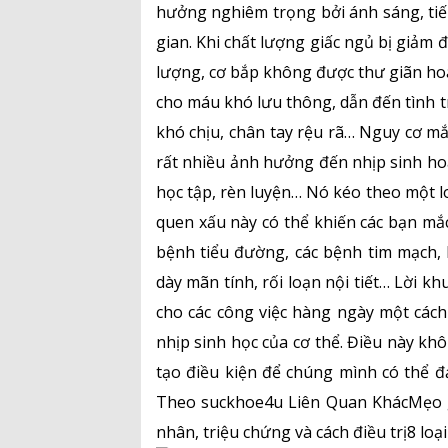
hưởng nghiêm trọng bởi ánh sáng, tiế
gian. Khi chất lượng giấc ngủ bị giảm 
lượng, cơ bắp không được thư giãn ho
cho máu khó lưu thông, dẫn đến tình t
khó chịu, chân tay rệu rã… Nguy cơ m
rất nhiều ảnh hưởng đến nhịp sinh ho
học tập, rèn luyện… Nó kéo theo một lo
quen xấu này có thể khiến các bạn mắ
bệnh tiểu đường, các bệnh tim mạch, h
dày mãn tính, rối loạn nội tiết… Lời k
cho các công việc hàng ngày một cách
nhịp sinh học của cơ thể. Điều này kh
tạo điều kiện để chúng mình có thể đ
Theo suckhoe4u Liên Quan KhácMẹo g
nhân, triệu chứng và cách điều trị8 loạ