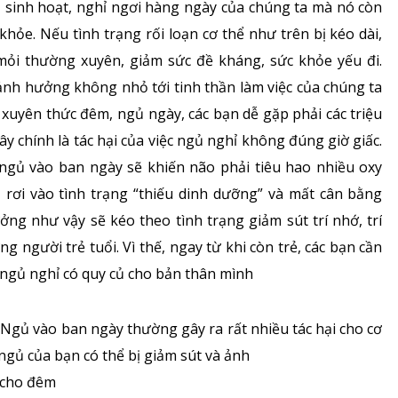
 sinh hoạt, nghỉ ngơi hàng ngày của chúng ta mà nó còn
Bảng giá dịch vụ
ỏe. Nếu tình trạng rối loạn cơ thể như trên bị kéo dài,
Rối loạn chuyển hóa
 mỏi thường xuyên, giảm sức đề kháng, sức khỏe yếu đi.
Danh mục giá thuốc
Dinh dưỡng
nh hưởng không nhỏ tới tinh thần làm việc của chúng ta
xuyên thức đêm, ngủ ngày, các bạn dễ gặp phải các triệu
Tai – Mũi – Họng
 chính là tác hại của việc ngủ nghỉ không đúng giờ giấc.
 ngủ vào ban ngày sẽ khiến não phải tiêu hao nhiều oxy
Chẩn đoán hình ảnh
ị rơi vào tình trạng “thiếu dinh dưỡng” và mất cân bằng
Xét nghiệm
ởng như vậy sẽ kéo theo tình trạng giảm sút trí nhớ, trí
g người trẻ tuổi. Vì thế, ngay từ khi còn trẻ, các bạn cần
Nhà thuốc
à ngủ nghỉ có quy củ cho bản thân mình
 Ngủ vào ban ngày thường gây ra rất nhiều tác hại cho cơ
ngủ của bạn có thể bị giảm sút và ảnh