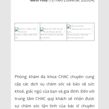
(
)
Minh Huệ
Theo Listverse, 2/2014
Dự phòng và điều trị bệnh sởi thế
Thể lệ cuộc thi viết “Sự hy sinh thầm
Cẩn trọng khi dùng rabeprazole
nào?
lặng” lần thứ III
chữa trào ngược dạ dày
Phòng khám đa khoa CHAC chuyên cung
cấp các dịch vụ chăm sóc và bảo vệ sức
khoẻ, giấc ngủ của bạn và gia đình. Đến với
trung tâm CHAC quý khách sẽ nhận được
sự chăm sóc tận tình của bác sĩ chuyên