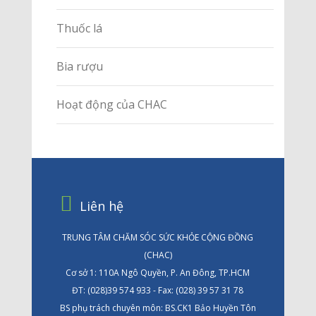
Thuốc lá
Bia rượu
Hoạt động của CHAC
Liên hệ
TRUNG TÂM CHĂM SÓC SỨC KHỎE CỘNG ĐỒNG
(CHAC)
Cơ sở 1: 110A Ngô Quyền, P. An Đông, TP.HCM
ĐT: (028)39 574 933 - Fax: (028) 39 57 31 78
BS phụ trách chuyên môn: BS.CK1 Bảo Huyền Tôn