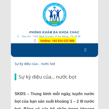
PHÒNG KHÁM ĐA KHOA CHAC
Địa chỉ: 110A Ngô Quyền, P.An Đông, TP.HCM
Hotline: +84 934 032 988
Skip
to
content
Sự kỳ diệu của… nước bọt
Sự kỳ diệu của… nước bọt
SKĐS – Trung bình mỗi ngày, tuyến nước
bọt của bạn sản xuất khoảng 1 – 2 lít nước
bọt. Răng và các bộ phận trong khoang