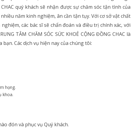
m CHAC quý khách sẽ nhận được sự chăm sóc tận tình của
nhiều năm kinh nghiệm, ân cần tận tụy. Với cơ sở vật chất
 nghiệm, các bác sĩ sẽ chẩn đoán và điều trị chính xác, với
t.. TRUNG TÂM CHĂM SÓC SỨC KHOẺ CỘNG ĐỒNG CHAC là
a bạn. Các dịch vụ hiện nay của chúng tôi:
êm họng.
ụ khoa.
ào đón và phục vụ Quý khách.