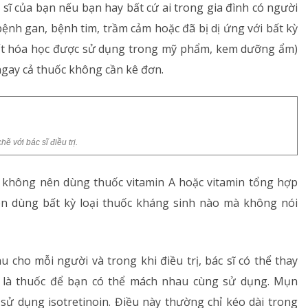
c sĩ của bạn nếu bạn hay bất cứ ai trong gia đình có người
Dị ứng – Miễn dịch
ệnh gan, bệnh tim, trầm cảm hoặc đã bị dị ứng với bất kỳ
Tim mạch
chất hóa học được sử dụng trong mỹ phẩm, kem dưỡng ẩm)
ngay cả thuốc không cần kê đơn.
Rối loạn chuyển hóa
Dinh dưỡng
ẽ với bác sĩ điều trị.
Tai – Mũi – Họng
, không nên dùng thuốc vitamin A hoặc vitamin tổng hợp
Chẩn đoán hình ảnh
ên dùng bất kỳ loại thuốc kháng sinh nào mà không nói
Xét nghiệm
Nhà thuốc
u cho mỗi người và trong khi điều trị, bác sĩ có thể thay
ải là thuốc để bạn có thể mách nhau cùng sử dụng. Mụn
 sử dụng isotretinoin. Điều này thường chỉ kéo dài trong