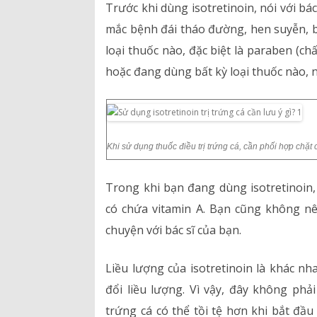
Trước khi dùng isotretinoin, nói với bá
mắc bệnh đái tháo đường, hen suyễn, b
Hồ sơ năng lực
loại thuốc nào, đặc biệt là paraben (
Bảng giá dịch vụ
hoặc đang dùng bất kỳ loại thuốc nào, 
Danh mục giá thuốc
Khi sử dụng thuốc điều trị trứng cá, cần phối hợp chặt ch
Trong khi bạn đang dùng isotretinoin
có chứa vitamin A. Bạn cũng không n
chuyện với bác sĩ của bạn.
Liều lượng của isotretinoin là khác nha
đổi liều lượng. Vì vậy, đây không ph
trứng cá có thể tồi tệ hơn khi bắt đầu