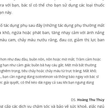
ra với bạn, bác sĩ có thể cho bạn sử dụng các loại thuốc
ạn này.
t số tác dụng phụ sau đây (những tác dụng phụ thường mất
da khô, ngứa hoặc phát ban, tăng nhạy cảm với ánh nắng
 máu cam, chảy máu nướu răng, đau cơ, giảm thị lực ban
g hơn như đau đầu, buồn nôn, nôn hoặc mờ mắt; Trầm cảm hoặc
ng hạn như cảm giác buồn bã hay cáu gắt; Mệt mỏi bất thường
ghiêm trọng, tiêu chảy hoặc chảy máu từ trực tràng; Mắt khô;
 bạn cần ngưng dùng isotretinoin và thông báo ngay với bác sĩ
c giải quyết, có thể kéo dài ngay cả sau khi bạn ngưng dùng
DS.
Hoàng Thu Thủy
cấp các dịch vụ chăm sóc và bảo vệ sức khoẻ, giấc ngủ