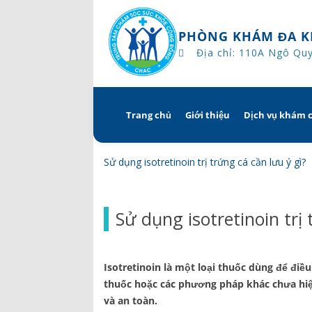
PHÒNG KHÁM ĐA K
Địa chỉ: 110A Ngô Qu
Trang chủ
Giới thiệu
Dịch vụ khám 
Skip
to
content
Tổng quan
Khám hẹn g
Sử dụng isotretinoin trị trứng cá cần lưu ý gì?
Tầm nhìn – sứ mạng – giá 
Chương trì
Sử dụng isotretinoin trị 
Quyền và trách nhiệm c
Khám gì ở 
bệnh
Hướng dẫn 
Isotretinoin là một loại thuốc dùng để điều
Bác sĩ
thuốc hoặc các phương pháp khác chưa hiệu
và an toàn.
Lịch khám bác sĩ