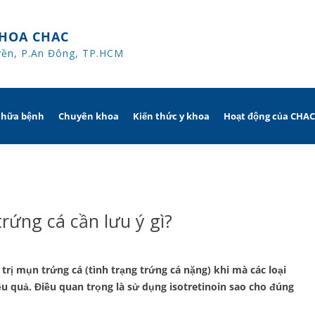
HOA CHAC
yền, P.An Đông, TP.HCM
chữa bệnh
Chuyên khoa
Kiến thức y khoa
Hoạt động của CHA
iờ
Hô hấp người lớn
trị
nh khuyến mãi
Hô hấp trẻ em
trứng cá cần lưu ý gì?
ủa người
CHAC
Rối loạn giấc ngủ
sử dụng dụng cụ
Y học thể thao
 trị mụn trứng cá (tình trạng trứng cá nặng) khi mà các loại
 quả. Điều quan trọng là sử dụng isotretinoin sao cho đúng
Phục hồi chức năng Hô hấp