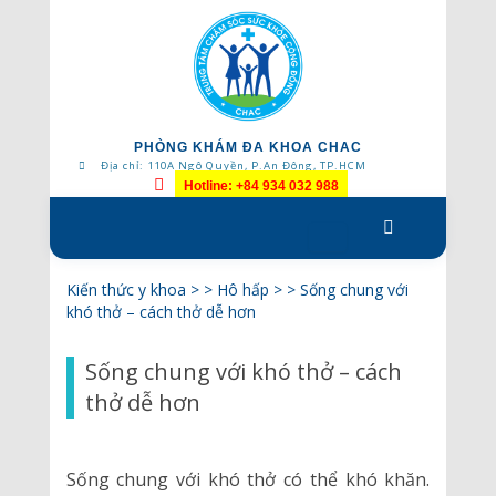
PHÒNG KHÁM ĐA KHOA CHAC
Địa chỉ: 110A Ngô Quyền, P.An Đông, TP.HCM
Hotline: +84 934 032 988
Skip
to
content
Kiến thức y khoa
> >
Hô hấp
> >
Sống chung với
khó thở – cách thở dễ hơn
Sống chung với khó thở – cách
thở dễ hơn
Sống chung với khó thở có thể khó khăn.