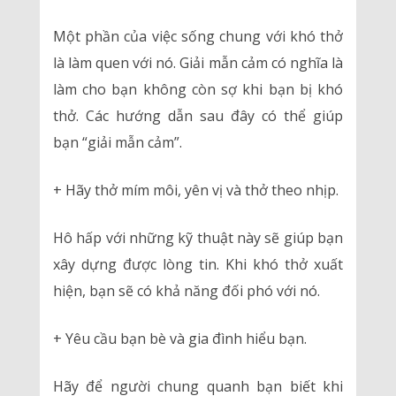
Một phần của việc sống chung với khó thở
là làm quen với nó. Giải mẫn cảm có nghĩa là
làm cho bạn không còn sợ khi bạn bị khó
thở. Các hướng dẫn sau đây có thể giúp
bạn “giải mẫn cảm”.
+ Hãy thở mím môi, yên vị và thở theo nhịp.
Hô hấp với những kỹ thuật này sẽ giúp bạn
xây dựng được lòng tin. Khi khó thở xuất
hiện, bạn sẽ có khả năng đối phó với nó.
+ Yêu cầu bạn bè và gia đình hiểu bạn.
Hãy để người chung quanh bạn biết khi