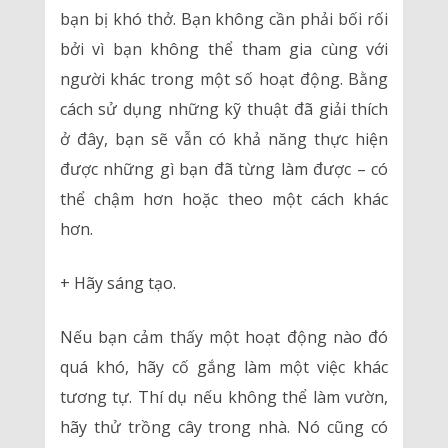
bạn bị khó thở. Bạn không cần phải bối rối
bởi vì bạn không thể tham gia cùng với
người khác trong một số hoạt động. Bằng
cách sử dụng những kỹ thuật đã giải thích
ở đây, bạn sẽ vẫn có khả năng thực hiện
được những gì bạn đã từng làm được – có
thể chậm hơn hoặc theo một cách khác
hơn.
+ Hãy sáng tạo.
Nếu bạn cảm thấy một hoạt động nào đó
quá khó, hãy cố gắng làm một việc khác
tương tự. Thí dụ nếu không thể làm vườn,
hãy thử trồng cây trong nhà. Nó cũng có