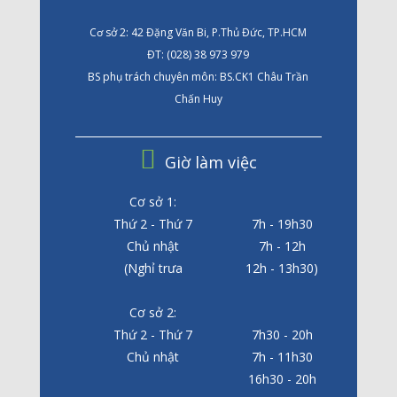
Cơ sở 2: 42 Đặng Văn Bi, P.Thủ Đức, TP.HCM
ĐT: (028) 38 973 979
BS phụ trách chuyên môn: BS.CK1 Châu Trần
Chấn Huy
Giờ làm việc
Cơ sở 1:
Thứ 2 - Thứ 7
7h - 19h30
Chủ nhật
7h - 12h
(Nghỉ trưa
12h - 13h30)
Cơ sở 2:
Thứ 2 - Thứ 7
7h30 - 20h
Chủ nhật
7h - 11h30
16h30 - 20h