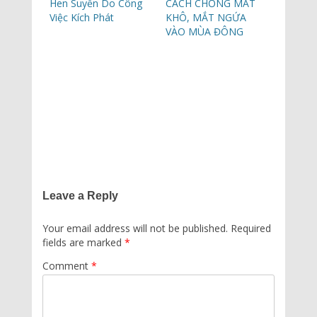
Hen Suyễn Do Công
CÁCH CHỐNG MẮT
Việc Kích Phát
KHÔ, MẮT NGỨA
VÀO MÙA ĐÔNG
Leave a Reply
Your email address will not be published.
Required
fields are marked
*
Comment
*