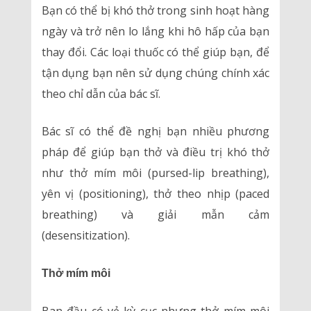
Bạn có thể bị khó thở trong sinh hoạt hàng
ngày và trở nên lo lắng khi hô hấp của bạn
thay đổi. Các loại thuốc có thể giúp bạn, để
tận dụng bạn nên sử dụng chúng chính xác
theo chỉ dẫn của bác sĩ.
Bác sĩ có thể đề nghị bạn nhiều phương
pháp để giúp bạn thở và điều trị khó thở
như thở mím môi (pursed-lip breathing),
yên vị (positioning), thở theo nhịp (paced
breathing) và giải mẫn cảm
(desensitization).
Thở mím môi