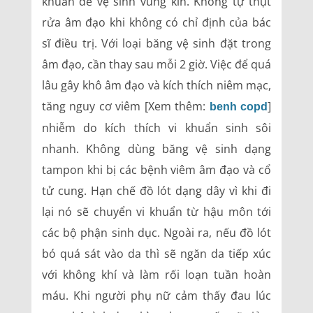
khuẩn để vệ sinh vùng kín. Không tự thụt
rửa âm đạo khi không có chỉ định của bác
sĩ điều trị. Với loại băng vệ sinh đặt trong
âm đạo, cần thay sau mỗi 2 giờ. Việc để quá
lâu gây khô âm đạo và kích thích niêm mạc,
tăng nguy cơ viêm [Xem thêm:
]
benh copd
nhiễm do kích thích vi khuẩn sinh sôi
nhanh. Không dùng băng vệ sinh dạng
tampon khi bị các bệnh viêm âm đạo và cổ
tử cung. Hạn chế đồ lót dạng dây vì khi đi
lại nó sẽ chuyển vi khuẩn từ hậu môn tới
các bộ phận sinh dục. Ngoài ra, nếu đồ lót
bó quá sát vào da thì sẽ ngăn da tiếp xúc
với không khí và làm rối loạn tuần hoàn
máu. Khi người phụ nữ cảm thấy đau lúc