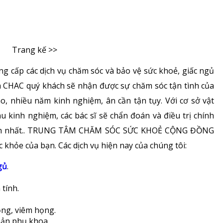
Trang kế >>
 cấp các dịch vụ chăm sóc và bảo vệ sức khoẻ, giấc ngủ
âm CHAC quý khách sẽ nhận được sự chăm sóc tận tình của
o, nhiều năm kinh nghiệm, ân cần tận tụy. Với cơ sở vật
u kinh nghiệm, các bác sĩ sẽ chẩn đoán và điều trị chính
nhanh nhất.. TRUNG TÂM CHĂM SÓC SỨC KHOẺ CỘNG ĐỒNG
c khỏe của bạn. Các dịch vụ hiện nay của chúng tôi:
gủ
.
tính.
ọng, viêm họng.
sản phụ khoa.