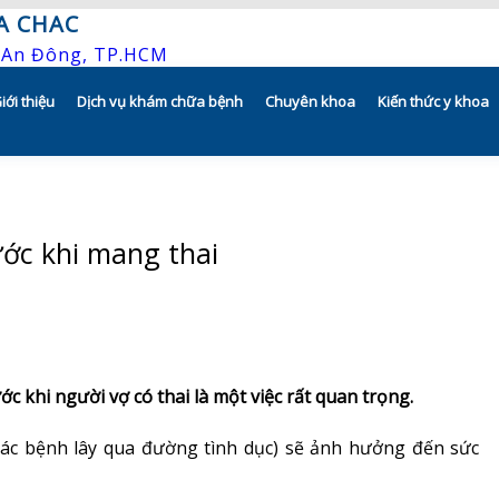
A CHAC
P.An Đông, TP.HCM
iới thiệu
Dịch vụ khám chữa bệnh
Chuyên khoa
Kiến thức y khoa
Tổng quan
Khám hẹn giờ
Hô hấp người lớn
Tầm nhìn – sứ mạng – giá trị
Chương trình khuyến mãi
Hô hấp trẻ em
ớc khi mang thai
Quyền và trách nhiệm của người
Khám gì ở CHAC
Rối loạn giấc ngủ
bệnh
Hướng dẫn sử dụng dụng cụ
Y học thể thao
Bác sĩ
Phục hồi chức năng Hô hấp
c khi người vợ có thai là một việc rất quan trọng.
Lịch khám bác sĩ
Dị ứng – Miễn dịch
 các bệnh lây qua đường tình dục) sẽ ảnh hưởng đến sức
Hồ sơ năng lực
Tim mạch