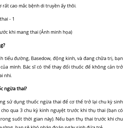
 rất cao mắc bệnh di truyền ấy thôi.
ước khi mang thai (Ảnh minh họa)
ng?
nh tiểu đường, Basedow, động kinh, và đang chữa trị, bạn
 của mình. Bác sĩ có thể thay đổi thuốc để không cản trở
i nhi.
c ngừa thai?
g sử dụng thuốc ngừa thai để cơ thể trở lại chu kỳ sinh
cho qua 3 chu kỳ kinh nguyệt trước khi thụ thai (bạn có
rong suốt thời gian này). Nếu bạn thụ thai trước khi chu
 thường, bạn sẽ khó phán đoán ngày sinh đứa trẻ.