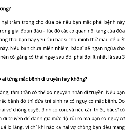
Bảng giá dịch vụ
hông?
Rối loạn chuyển hóa
Danh mục giá thuốc
 hại trầm trọng cho đứa bé nếu bạn mắc phải bệnh này
Dinh dưỡng
 trong giai đoạn đầu – lúc đó các cơ quan nội tạng của đứa
 mang thai bạn hãy yêu cầu bác sĩ cho mình thử máu để biết
Tai – Mũi – Họng
 này. Nếu bạn chưa miễn nhiễm, bác sĩ sẽ ngăn ngừa cho
Chẩn đoán hình ảnh
nên cố gắng có thai ngay sau đó, phải đợi ít nhất là sau 3
Xét nghiệm
 ai từng mắc bệnh di truyền hay không?
Nhà thuốc
g, tâm thần có thể do nguyên nhân di truyền. Nếu bạn
ắc bệnh đó thì đứa trẻ sinh ra có nguy cơ mắc bệnh. Do
hai vợ chồng quyết định có con, và nếu cần thiết, bác sĩ có
n di truyền để đánh giá mức độ rủi ro mà bạn có nguy cơ
uá lo lắng, vì chỉ khi nào cả hai vợ chồng bạn đều mang