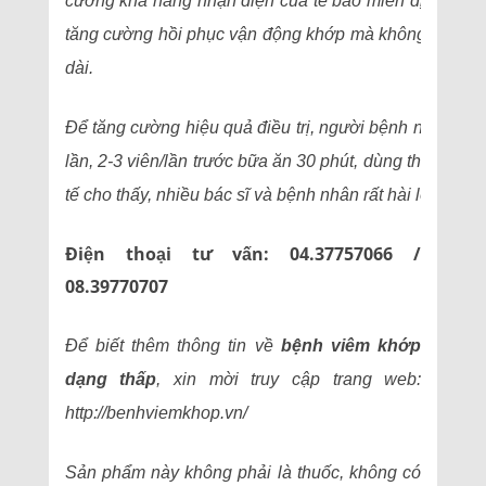
cường khả năng nhận diện của tế bào miễn dịch, chố
tăng cường hồi phục vận động khớp mà không gây tác 
dài.
Để tăng cường hiệu quả điều trị, người bệnh nên uốn
lần, 2-3 viên/lần trước bữa ăn 30 phút, dùng theo từng 
tế cho thấy, nhiều bác sĩ và bệnh nhân rất hài lòng kh
Điện thoại tư vấn: 04.37757066 /
08.39770707
Để biết thêm thông tin về
bệnh viêm khớp
dạng thấp
, xin mời truy cập trang web:
http://benhviemkhop.vn/
Sản phẩm này không phải là thuốc, không có