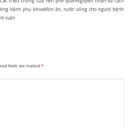
lỵCác triệu chứng của hen phế quảnNguyên nhân và cách
phòng bệnh phụ khoaMón ăn, nước uống cho người bệnh
nh luận
ired fields are marked
*