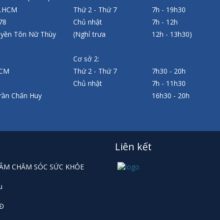
P.HCM
Thứ 2 - Thứ 7
7h - 19h30
 78
Chủ nhật
7h - 12h
uyền Tôn Nữ Thùy
(Nghỉ trưa
12h - 13h30)
Cơ sở 2:
HCM
Thứ 2 - Thứ 7
7h30 - 20h
Chủ nhật
7h - 11h30
rần Chấn Huy
16h30 - 20h
Liên kết
 TÂM CHĂM SÓC SỨC KHỎE
u
HĐ