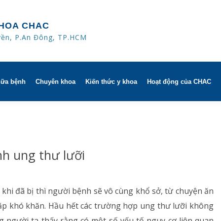
HOA CHAC
yền, P.An Đông, TP.HCM
hữa bệnh
Chuyên khoa
Kiến thức y khoa
Hoạt động của CHAC
ờ
Hô hấp người lớn
trị
h khuyến mãi
Hô hấp trẻ em
h ung thư lưỡi
 người
HAC
Rối loạn giấc ngủ
ử dụng dụng cụ
Y học thể thao
hi đã bị thì người bệnh sẽ vô cùng khổ sở, từ chuyện ăn
p khó khăn. Hầu hết các trường hợp ung thư lưỡi không
Phục hồi chức năng Hô hấp
người ta thấy rằng có một số yếu tố nguy cơ liên quan