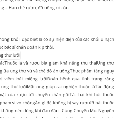
ng – Hạn chế rượu, đồ uống có cồn
hông khỏi, đặc biệt là có sự hiện diện của các khối u hạch
c bác sĩ chẩn đoán kịp thời.
cThuốc lá và rượu bia giảm khả năng thụ thaiUng thư
ệ giữa ung thư vú và chế độ ăn uốngThực phẩm tăng nguy
ị viêm loét miệng lưỡiĐoán bệnh qua tình trạng răng
 ung thư lưỡiMật ong giúp cai nghiện thuốc láTác động
 mặt của rượu tới chuyện chăn gốiTác hại khi hút thuốc
phạm vi vợ chồngĂn gì để không bị say rượu?9 bài thuốc
hẩm không nên dùng khi đau đầu Cùng Chuyên MụcNguyên