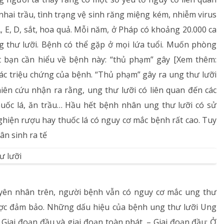
Dị ứng – Miễn dịch
nhai trầu, tình trạng vệ sinh răng miệng kém, nhiễm virus
, E, D, sắt, hoa quả. Mỗi năm, ở Pháp có khoảng 20.000 ca
Tim mạch
g thư lưỡi. Bệnh có thể gặp ở mọi lứa tuổi. Muốn phòng
t bạn cần hiểu về bệnh này: “thủ phạm” gây [Xem thêm:
Rối loạn chuyển hóa
ác triệu chứng của bệnh. “Thủ phạm” gây ra ung thư lưỡi
Dinh dưỡng
iên cứu nhận ra rằng, ung thư lưỡi có liên quan đến các
uốc lá, ăn trầu… Hầu hết bệnh nhân ung thư lưỡi có sử
Tai – Mũi – Họng
hiện rượu hay thuốc lá có nguy cơ mắc bệnh rất cao. Tuy
Chẩn đoán hình ảnh
ân sinh ra tế
Xét nghiệm
Nhà thuốc
uyên nhân trên, người bệnh vẫn có nguy cơ mắc ung thư
ược đảm bảo. Những dấu hiệu của bệnh ung thư lưỡi Ung
: Giai đoạn đầu và giai đoạn toàn phát. – Giai đoạn đầu: Ở