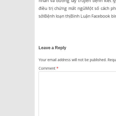
nhân và đường lây truyền bệnh kiết 
điều trị chứng mất ngủMột số cách 
sởiBệnh loạn thịBình Luận Facebook bì
Leave a Reply
Your email address will not be published.
Requ
Comment
*