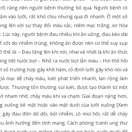
a rõ ràng nên người bệnh thường bỏ qua. Người bệnh có
cắm vào lưỡi, rất khó chịu nhưng qua đi nhanh. Ở một số
ồng lên với sự thay đổi màu sắc, niêm mạc trắng, xơ hóa
t: Lúc này, người bệnh đau nhiều khi ăn uống, đau kéo dài
ể sốt do nhiễm trùng, không ăn được nên cơ thể suy sụp
thể là: – Đau tăng lên khi nói, nhai và nhất là khi ăn thức
 Tăng tiết nước bọt – Nhổ ra nước bọt lẫn máu – Hơi thở hôi
t số trường hợp gây khít hàm, cố định lưỡi gây khó nói và
 giả mạc dễ chảy máu, loét phát triển nhanh, lan rộng làm
được. Thương tổn thường sùi loét, được tạo thành từ một
bờ nham nhở, chảy máu khi va chạm. Giai đoạn nặng hơn,
ộng xuống bề mặt hoặc vào mặt dưới của lưỡi xuống [Xem
 gây đau đớn dữ dội, bội nhiễm, có mùi hôi, rất dễ chảy
iều ảnh hưởng đến tính mạng. Cách phòng tránh ung thư
 Sử dụng nước súc miệng chuyên dụng hoặc nước muối để