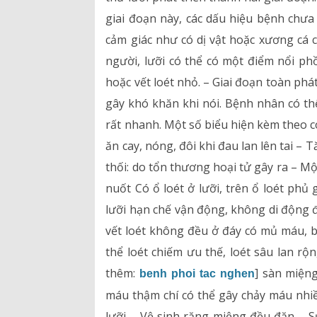
giai đoạn này, các dấu hiệu bệnh chư
cảm giác như có dị vật hoặc xương cá 
người, lưỡi có thể có một điểm nổi ph
hoặc vết loét nhỏ. – Giai đoạn toàn phá
gây khó khăn khi nói. Bệnh nhân có th
rất nhanh. Một số biểu hiện kèm theo có 
ăn cay, nóng, đôi khi đau lan lên tai –
thối: do tổn thương hoại tử gây ra – Mộ
nuốt Có ổ loét ở lưỡi, trên ổ loét phủ
lưỡi hạn chế vận động, không di động 
vết loét không đều ở đáy có mủ máu, 
thể loét chiếm ưu thế, loét sâu lan r
thêm:
] sàn miệng
benh phoi tac nghen
máu thậm chí có thể gây chảy máu nh
lưỡi – Vệ sinh răng miệng đều đặn –