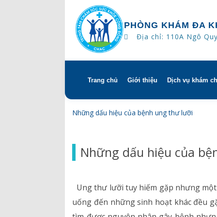
PHÒNG KHÁM ĐA K
Địa chỉ: 110A Ngô Qu
Trang chủ
Giới thiệu
Dịch vụ khám c
Skip
to
content
Tổng quan
Khám hẹn gi
Những dấu hiệu của bệnh ung thư lưỡi
Tầm nhìn – sứ mạng – giá 
Chương trìn
Những dấu hiệu của bện
Quyền và trách nhiệm của
Khám gì ở C
bệnh
Hướng dẫn s
Ung thư lưỡi tuy hiếm gặp nhưng một k
Bác sĩ
uống đến những sinh hoạt khác đều gặ
tìm được nguyên nhân gây bệnh nhưng 
Lịch khám bác sĩ