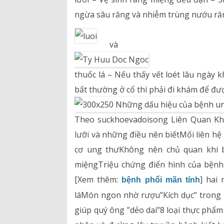
ngừa sâu răng và nhiễm trùng nướu ră
và
thuốc lá – Nếu thấy vết loét lâu ngày k
bất thường ở cổ thì phải đi khám để đượ
Theo suckhoevadoisong Liên Quan Khá
lưỡi và những điều nên biếtMối liên h
cơ ung thưKhông nên chủ quan khi b
miệngTriệu chứng điển hình của bệnh
[Xem thêm:
] hai
bệnh phổi mãn tính
láMón ngon nhờ rượu”Kích dục” trong 
giúp quý ông ”dẻo dai”8 loại thực p