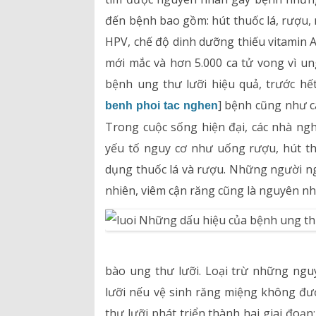
đến bệnh bao gồm: hút thuốc lá, rượu, 
Hồ sơ năng lực
HPV, chế độ dinh dưỡng thiếu vitamin A
mới mắc và hơn 5.000 ca tử vong vì un
Bảng giá dịch vụ
bệnh ung thư lưỡi hiệu quả, trước hế
Danh mục giá thuốc
] bệnh cũng như c
benh phoi tac nghen
Trong cuộc sống hiện đại, các nhà ngh
yếu tố nguy cơ như uống rượu, hút th
dụng thuốc lá và rượu. Những người ng
nhiên, viêm cận răng cũng là nguyên nh
bào ung thư lưỡi. Loại trừ những ng
lưỡi nếu vệ sinh răng miệng không đ
thư lưỡi phát triển thành hai giai đoạn