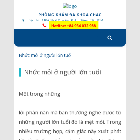
PHÒNG KHÁM ĐA KHOA CHAC
Địa chỉ: 110A Ngô Quyền, P.An Đông, TP.HCM
Hotline: +84 934 032 988
Skip
to
content
Nhức mỏi ở người lớn tuổi
Nhức mỏi ở người lớn tuổi
Một trong những
lời phàn nàn mà bạn thường nghe được từ
những người lớn tuổi đó là mệt mỏi. Trong
nhiều trường hợp, cảm giác này xuất phát