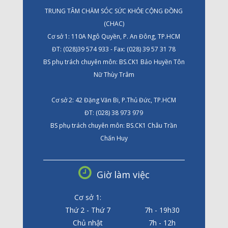
TRUNG TÂM CHĂM SÓC SỨC KHỎE CỘNG ĐỒNG
(CHAC)
Cơ sở 1: 110A Ngô Quyền, P. An Đông, TP.HCM
ĐT: (028)39 574 933 - Fax: (028) 39 57 31 78
BS phụ trách chuyên môn: BS.CK1 Bảo Huyền Tôn
Nữ Thùy Trâm
Cơ sở 2: 42 Đặng Văn Bi, P.Thủ Đức, TP.HCM
ĐT: (028) 38 973 979
BS phụ trách chuyên môn: BS.CK1 Châu Trần
Chấn Huy
Giờ làm việc
Cơ sở 1:
Thứ 2 - Thứ 7
7h - 19h30
Chủ nhật
7h - 12h