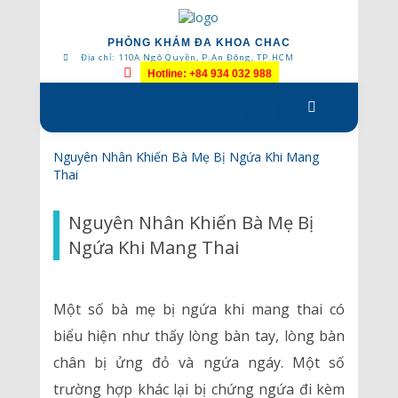
PHÒNG KHÁM ĐA KHOA CHAC
Địa chỉ: 110A Ngô Quyền, P.An Đông, TP.HCM
Hotline: +84 934 032 988
Skip
to
content
Nguyên Nhân Khiến Bà Mẹ Bị Ngứa Khi Mang
Thai
Nguyên Nhân Khiến Bà Mẹ Bị
Ngứa Khi Mang Thai
Một số bà mẹ bị ngứa khi mang thai có
biểu hiện như thấy lòng bàn tay, lòng bàn
chân bị ửng đỏ và ngứa ngáy. Một số
trường hợp khác lại bị chứng ngứa đi kèm