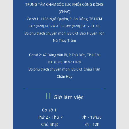
TRUNG TÂM CHĂM SÓC SỨC KHỎE CỘNG ĐỒNG
(CHAC)
Cơ sở 1: 110A Ngô Quyền, P. An Đông, TP.HCM
ĐT: (028)39 574 933 - Fax: (028) 39 57 31 78
BS phụ trách chuyên môn: BS.CK1 Bảo Huyền Tôn
Nữ Thùy Trâm
Cơ sở 2: 42 Đặng Văn Bi, P.Thủ Đức, TP.HCM
ĐT: (028) 38 973 979
BS phụ trách chuyên môn: BS.CK1 Châu Trần
Chấn Huy
Giờ làm việc
Cơ sở 1:
Thứ 2 - Thứ 7
7h - 19h30
Chủ nhật
7h - 12h