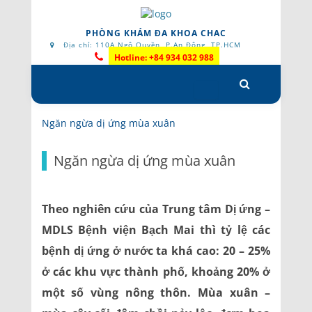
PHÒNG KHÁM ĐA KHOA CHAC
Địa chỉ: 110A Ngô Quyền, P.An Đông, TP.HCM
Hotline: +84 934 032 988
Skip
to
content
Ngăn ngừa dị ứng mùa xuân
Ngăn ngừa dị ứng mùa xuân
Theo nghiên cứu của Trung tâm Dị ứng –
MDLS Bệnh viện Bạch Mai thì tỷ lệ các
bệnh dị ứng ở nước ta khá cao: 20 – 25%
ở các khu vực thành phố, khoảng 20% ở
một số vùng nông thôn. Mùa xuân –