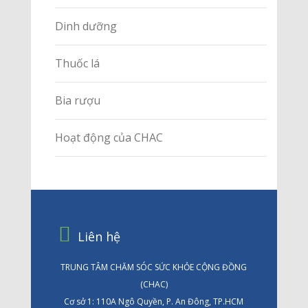
Dinh dưỡng
Thuốc lá
Bia rượu
Hoạt động của CHAC
Liên hệ
TRUNG TÂM CHĂM SÓC SỨC KHỎE CỘNG ĐỒNG
(CHAC)
Cơ sở 1: 110A Ngô Quyền, P. An Đông, TP.HCM