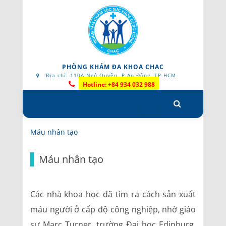
PHÒNG KHÁM ĐA KHOA CHAC
Địa chỉ: 110A Ngô Quyền, P.An Đông, TP.HCM
Hotline: +84 934 032 988
Skip
to
content
Máu nhân tạo
Máu nhân tạo
Các nhà khoa học đã tìm ra cách sản xuất
máu người ở cấp độ công nghiệp, nhờ giáo
sư Marc Turner, trường Đại học Edinburg,