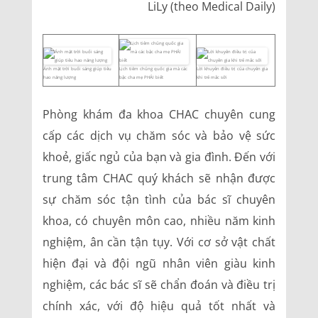
LiLy (theo Medical Daily)
Ánh mặt trời buổi sáng giúp tiêu
Lịch tiêm chủng quốc gia mà các
Lời khuyên điều trị của chuyên gia
hao năng lượng
bậc cha mẹ PHẢI biết
khi trẻ mắc sởi
Phòng khám đa khoa CHAC chuyên cung
cấp các dịch vụ chăm sóc và bảo vệ sức
khoẻ, giấc ngủ của bạn và gia đình. Đến với
trung tâm CHAC quý khách sẽ nhận được
sự chăm sóc tận tình của bác sĩ chuyên
khoa, có chuyên môn cao, nhiều năm kinh
nghiệm, ân cần tận tụy. Với cơ sở vật chất
hiện đại và đội ngũ nhân viên giàu kinh
nghiệm, các bác sĩ sẽ chẩn đoán và điều trị
chính xác, với độ hiệu quả tốt nhất và