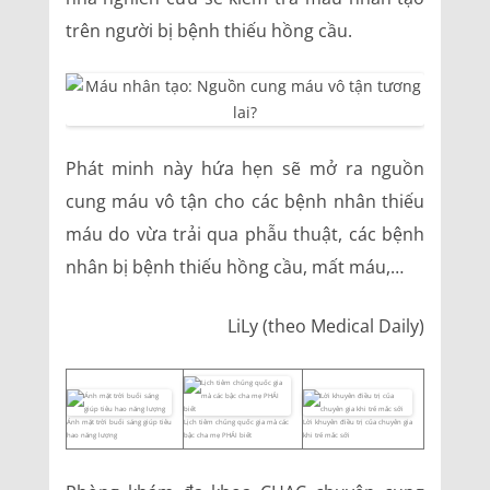
trên người bị bệnh thiếu hồng cầu.
Phát minh này hứa hẹn sẽ mở ra nguồn
cung máu vô tận cho các bệnh nhân thiếu
máu do vừa trải qua phẫu thuật, các bệnh
nhân bị bệnh thiếu hồng cầu, mất máu,…
LiLy (theo Medical Daily)
Ánh mặt trời buổi sáng giúp tiêu
Lịch tiêm chủng quốc gia mà các
Lời khuyên điều trị của chuyên gia
hao năng lượng
bậc cha mẹ PHẢI biết
khi trẻ mắc sởi