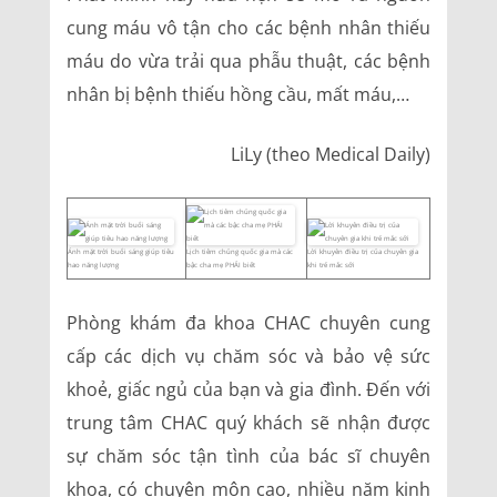
cung máu vô tận cho các bệnh nhân thiếu
máu do vừa trải qua phẫu thuật, các bệnh
nhân bị bệnh thiếu hồng cầu, mất máu,…
LiLy (theo Medical Daily)
Ánh mặt trời buổi sáng giúp tiêu
Lịch tiêm chủng quốc gia mà các
Lời khuyên điều trị của chuyên gia
hao năng lượng
bậc cha mẹ PHẢI biết
khi trẻ mắc sởi
Phòng khám đa khoa CHAC chuyên cung
cấp các dịch vụ chăm sóc và bảo vệ sức
khoẻ, giấc ngủ của bạn và gia đình. Đến với
trung tâm CHAC quý khách sẽ nhận được
sự chăm sóc tận tình của bác sĩ chuyên
khoa, có chuyên môn cao, nhiều năm kinh