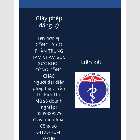
Giấy phép
đăng ký
Tên đơn vị:
CÔNG TY CỔ
PHẦN TRUNG
TÂM CHĂM SÓC
Liên kết
SỨC KHỎE
CỘNG ĐỒNG
CHAC
Người đại diện
pháp luật: Trần
Thị Kim Thu
Mã số doanh
nghiệp:
0309829579
Giấy phép hoạt
động số:
04176/HCM-
GPHĐ