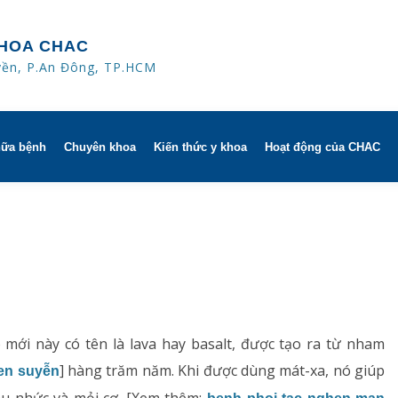
HOA CHAC
yền, P.An Đông, TP.HCM
hữa bệnh
Chuyên khoa
Kiến thức y khoa
Hoạt động của CHAC
ờ
Hô hấp người lớn
trị
h khuyến mãi
Hô hấp trẻ em
 người
HAC
Rối loạn giấc ngủ
ử dụng dụng cụ
Y học thể thao
mới này có tên là lava hay basalt, được tạo ra từ nham
] hàng trăm năm. Khi được dùng mát-xa, nó giúp
hen suyễn
Phục hồi chức năng Hô hấp