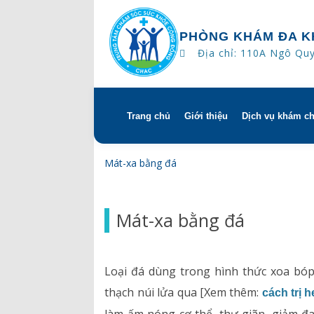
PHÒNG KHÁM ĐA K
Địa chỉ: 110A Ngô Qu
Trang chủ
Giới thiệu
Dịch vụ khám c
Skip
to
content
Tổng quan
Khám hẹn gi
Mát-xa bằng đá
Tầm nhìn – sứ mạng – giá 
Chương trìn
Mát-xa bằng đá
Quyền và trách nhiệm của
Khám gì ở C
bệnh
Hướng dẫn s
Loại đá dùng trong hình thức xoa bóp 
Bác sĩ
thạch núi lửa qua [Xem thêm:
cách trị 
Lịch khám bác sĩ