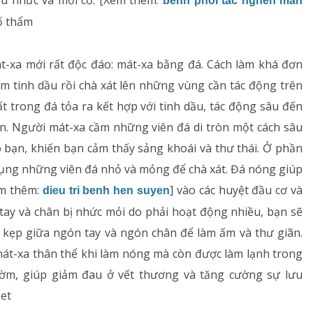
au nhức và mỏi cơ. [Xem thêm:
benh phoi tac nghen man
Dị ứng – Miễn dịch
ố thẩm
Tim mạch
át-xa mới rất độc đáo: mát-xa bằng đá. Cách làm khá đơn
Rối loạn chuyển hóa
m tinh dầu rồi chà xát lên những vùng cần tác động trên
t trong đá tỏa ra kết hợp với tinh dầu, tác động sâu đến
Dinh dưỡng
ân. Người mát-xa cầm những viên đá di tròn một cách sâu
 bạn, khiến bạn cảm thấy sảng khoái và thư thái. Ở phần
Tai – Mũi – Họng
dụng những viên đá nhỏ và mỏng để chà xát. Đá nóng giúp
Chẩn đoán hình ảnh
em thêm:
] vào các huyệt đầu cơ và
dieu tri benh hen suyen
tay và chân bị nhức mỏi do phải hoạt động nhiều, bạn sẽ
Xét nghiệm
 kẹp giữa ngón tay và ngón chân để làm ấm và thư giãn.
mát-xa thân thể khi làm nóng mà còn được làm lạnh trong
Nhà thuốc
ờm, giúp giảm đau ở vết thương và tăng cường sự lưu
et