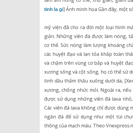
làm ấm nóng cơ thể, thư giãn, giảm đ
] Ảnh minh họa Gần đây, một s
tinh la gi
Hồ sơ năng lực
mỹ viện đã cho ra đời một loại hình m
Bảng giá dịch vụ
giản. Những viên đá được làm nóng, tẩ
Danh mục giá thuốc
cơ thể. Sức nóng làm lượng khoáng chấ
các huyệt đạo và lan tỏa khắp toàn th
và chậm trên vùng cơ bắp và huyệt đạo
xương sống và cột sống, họ có thể sử 
tinh dầu thẩm thấu xuống dưới da, [X
xương, chống nhức mỏi. Ngoài ra, nếu 
được sử dụng những viên đá lava nhỏ,
Các viên đá lava không chỉ được dùng 
ngăn đá để sử dụng như một túi chư
thông của mạch máu. Theo Vnexpress.n